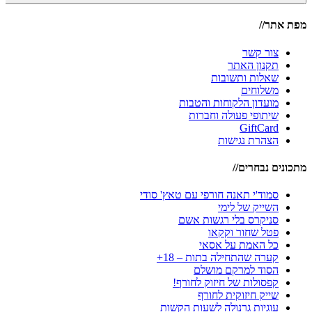
מפת אתר//
צור קשר
תקנון האתר
שאלות ותשובות
משלוחים
מועדון הלקוחות והטבות
שיתופי פעולה וחברות
GiftCard
הצהרת נגישות
מתכונים נבחרים//
סמוד'י תאנה חורפי עם טאץ' סודי
השייק של לימי
סניקרס בלי רגשות אשם
פטל שחור וקקאו
כל האמת על אסאי
קערה שהתחילה בתות – 18+
הסוד למרקם מושלם
קפסולות של חיזוק לחורף!
שייק חיזוקית לחורף
עוגיות גרנולה לשעות הקשות