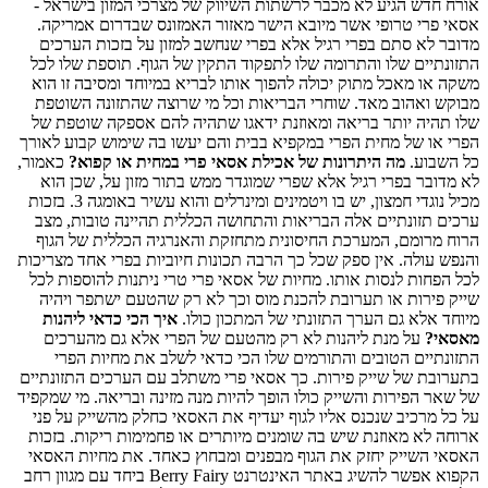
אורח חדש הגיע לא מכבר לרשתות השיווק של מצרכי המזון בישראל -
אסאי פרי טרופי אשר מיובא הישר מאזור האמזונס שבדרום אמריקה.
מדובר לא סתם בפרי רגיל אלא בפרי שנחשב למזון על בזכות הערכים
התזונתיים שלו והתרומה שלו לתפקוד התקין של הגוף. תוספת שלו לכל
משקה או מאכל מתוק יכולה להפוך אותו לבריא במיוחד ומסיבה זו הוא
מבוקש ואהוב מאד. שוחרי הבריאות וכל מי שרוצה שהתזונה השוטפת
שלו תהיה יותר בריאה ומאוזנת ידאגו שתהיה להם אספקה שוטפת של
הפרי או של מחית הפרי במקפיא בבית והם יעשו בה שימוש קבוע לאורך
כל השבוע.
מה היתרונות של אכילת אסאי פרי במחית או קפוא?
כאמור,
לא מדובר בפרי רגיל אלא שפרי שמוגדר ממש בתור מזון על, שכן הוא
מכיל נוגדי חמצון, יש בו ויטמינים ומינרלים והוא עשיר באומגה 3. בזכות
ערכים תזונתיים אלה הבריאות והתחושה הכללית תהיינה טובות, מצב
הרוח מרומם, המערכת החיסונית מתחזקת והאנרגיה הכללית של הגוף
והנפש עולה. אין ספק שכל כך הרבה תכונות חיוביות בפרי אחד מצריכות
לכל הפחות לנסות אותו. מחיות של אסאי פרי טרי ניתנות להוספות לכל
שייק פירות או תערובת להכנת מוס וכך לא רק שהטעם ישתפר ויהיה
מיוחד אלא גם הערך התזונתי של המתכון כולו.
איך הכי כדאי ליהנות
מאסאי?
על מנת ליהנות לא רק מהטעם של הפרי אלא גם מהערכים
התזונתיים הטובים והתורמים שלו הכי כדאי לשלב את מחיות הפרי
בתערובת של שייק פירות. כך אסאי פרי משתלב עם הערכים התזונתיים
של שאר הפירות והשייק כולו הופך להיות מנה מזינה ובריאה. מי שמקפיד
על כל מרכיב שנכנס אליו לגוף יעדיף את האסאי כחלק מהשייק על פני
ארוחה לא מאוזנת שיש בה שומנים מיותרים או פחמימות ריקות. בזכות
האסאי השייק יחזק את הגוף מבפנים ומבחוץ כאחד. את מחיות האסאי
הקפוא אפשר להשיג באתר האינטרנט Berry Fairy ביחד עם מגוון רחב