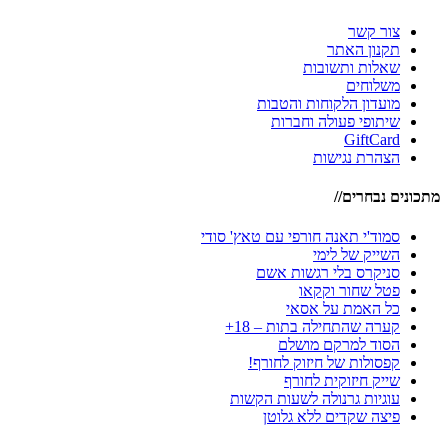
צור קשר
תקנון האתר
שאלות ותשובות
משלוחים
מועדון הלקוחות והטבות
שיתופי פעולה וחברות
GiftCard
הצהרת נגישות
מתכונים נבחרים//
סמוד'י תאנה חורפי עם טאץ' סודי
השייק של לימי
סניקרס בלי רגשות אשם
פטל שחור וקקאו
כל האמת על אסאי
קערה שהתחילה בתות – 18+
הסוד למרקם מושלם
קפסולות של חיזוק לחורף!
שייק חיזוקית לחורף
עוגיות גרנולה לשעות הקשות
פיצה שקדים ללא גלוטן