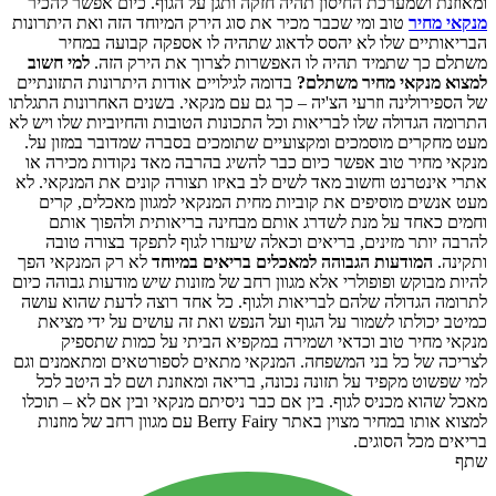
ומאוזנת ושמערכת החיסון תהיה חזקה ותגן על הגוף. כיום אפשר להכיר
מנקאי מחיר
טוב ומי שכבר מכיר את סוג הירק המיוחד הזה ואת היתרונות
הבריאותיים שלו לא יהסס לדאוג שתהיה לו אספקה קבועה במחיר
משתלם כך שתמיד תהיה לו האפשרות לצרוך את הירק הזה.
למי חשוב
למצוא מנקאי מחיר משתלם?
בדומה לגילויים אודות היתרונות התזונתיים
של הספירולינה וזרעי הצ'יה – כך גם עם מנקאי. בשנים האחרונות התגלתו
התרומה הגדולה שלו לבריאות וכל התכונות הטובות והחיוביות שלו ויש לא
מעט מחקרים מוסמכים ומקצועיים שתומכים בסברה שמדובר במזון על.
מנקאי מחיר טוב אפשר כיום כבר להשיג בהרבה מאד נקודות מכירה או
אתרי אינטרנט וחשוב מאד לשים לב באיזו תצורה קונים את המנקאי. לא
מעט אנשים מוסיפים את קוביות מחית המנקאי למגוון מאכלים, קרים
וחמים כאחד על מנת לשדרג אותם מבחינה בריאותית ולהפוך אותם
להרבה יותר מזינים, בריאים וכאלה שיעזרו לגוף לתפקד בצורה טובה
ותקינה.
המודעות הגבוהה למאכלים בריאים במיוחד
לא רק המנקאי הפך
להיות מבוקש ופופולרי אלא מגוון רחב של מזונות שיש מודעות גבוהה כיום
לתרומה הגדולה שלהם לבריאות ולגוף. כל אחד רוצה לדעת שהוא עושה
כמיטב יכולתו לשמור על הגוף ועל הנפש ואת זה עושים על ידי מציאת
מנקאי מחיר טוב וכדאי ושמירה במקפיא הביתי על כמות שתספיק
לצריכה של כל בני המשפחה. המנקאי מתאים לספורטאים ומתאמנים וגם
למי שפשוט מקפיד על תזונה נכונה, בריאה ומאוזנת ושם לב היטב לכל
מאכל שהוא מכניס לגוף. בין אם כבר ניסיתם מנקאי ובין אם לא – תוכלו
למצוא אותו במחיר מצוין באתר Berry Fairy עם מגוון רחב של מוזנות
בריאים מכל הסוגים.
שתף