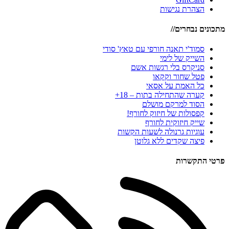
הצהרת נגישות
מתכונים נבחרים//
סמוד'י תאנה חורפי עם טאץ' סודי
השייק של לימי
סניקרס בלי רגשות אשם
פטל שחור וקקאו
כל האמת על אסאי
קערה שהתחילה בתות – 18+
הסוד למרקם מושלם
קפסולות של חיזוק לחורף!
שייק חיזוקית לחורף
עוגיות גרנולה לשעות הקשות
פיצה שקדים ללא גלוטן
פרטי התקשרות