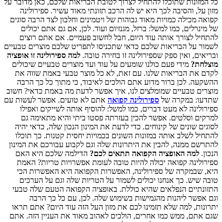
כל המזונות שתוכלו להתחיל לצרוך לטובת הבריאות שלכם, כאן מדובר על
מזון על, והסיבה לכך היא יש לה הרכב תזונתי מאוד עשיר. ספירולינה
קפואה מכילה כמויות מאוד גבוהות של ויטמינים וחלבון לצד הרבה סוגים
של מינרלים, כמו למשל: ברזל, מגנזיום ועוד. לכן, אם גם אתם יכולים
להתחיל לצורך אותה עוד היום, חבל לחשוב פעמיים. אם אתם רוצים
לשמור על הבריאות שלכם כדאי שתכניסו לתפריט שלכם מוצרים טבעיים
ובריאים, ואין ספק שספירולינה זו בחירה טובה.
למה ספירולינה זו אופציה
מוצלחת?
מידי פעם כולנו שומעים על עוד ועד מוצרים טבעיים שיכולים
לקדם את הבריאות שלנו. עם זאת, לא כל מוצר טבעי באמת שווה את
ההשקעה. לכן ברור מדוע אתם הולכים לאיבוד, כי מתוך כל כך הרבה
מוצרים טבעיים שמומלצים לנו, איך אפשר לדעת מה באמת כדאי? חשוב
שתדעו: במקרה של
ספירולינה קפואה
אתם לא טועים. אפשר לעשות עם
ספירולינה לא מעט דברים, כמו למשל: להוסיף אותה לשייקים ואפילו
למרקים וסלטים. אפשר להכין בעזרתה פסטו ביתי והיא מתאימה גם
לסוגים שונים של קינוחים. כדי לדעת את המינון הנכון שלה, כדאי יהיה
להתחיל לשלב אותה במזונות השונים בכמויות יחסית קטנות. כך תוכלו
להתרשם ממנה, להבין את היתרונות שלה וגם לקבוע עבורכם את המינון
הנכון.
למה האופציה הקפואה תתאים לכם?
הדילמה שלכם היא האם
ספירולינה קפואה יכולה להיות טובה לעומת אפשרויות טריות? האמת
היא, שבמקרה של ספירולינה, האפשרות הקפואה היא האפשרות הכי
טובה שיש. כך אנחנו יכולים לשמור על הטריות שלה וגם על הערכים
התזונתיים הנפלאים שהיא כוללת. באופציה הקפואה הטעם שלה טבעי
וגם אפשר ליהנות מהגמישות בשימוש שלה. לכן, עם כל כך הרבה
יתרונות, למה שלא תזמינו לכם את מזון העל הזה עוד היום? אתם תראו
שגם אתם, ממש כמו אחרים, הולכים לאהוב מאוד את העניין הזה. אתם