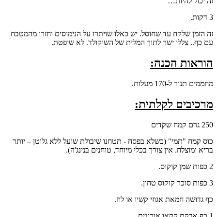
זה יכול להיות…
3 דקות.
זה הזמן שלקח עד שחוסל. יש כאלו שויתרו על הנימוסים וחזרו מהמטבח
עם כף.. צללו ישר לתוך המלית של השוקולד. לא שופטת.
הוראות הכנה:
מחממים תנור ל-170 מעלות.
מרכיבים לקלתית:
250 גרם קמח שקדים
כוס קמח "תמי" (כשלא בפסח - תטחנו שיבולת שועל ללא גלוטן – יותר
בריא ומוצלח. אין צורך בכלי מיוחד, טוחנים בנינג'ה).
2 כפות שמן קוקוס.
3 כפות סוכר קוקוס טחון.
כף גדושה חמאת אגוזי קשיו או לוז.
1 כף אבקת קקאו אורגנית.