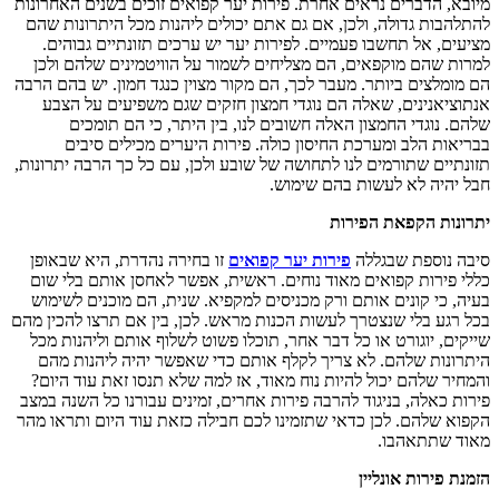
מיובא, הדברים נראים אחרת. פירות יער קפואים זוכים בשנים האחרונות
להתלהבות גדולה, ולכן, אם גם אתם יכולים ליהנות מכל היתרונות שהם
מציעים, אל תחשבו פעמיים. לפירות יער יש ערכים תזונתיים גבוהים.
למרות שהם מוקפאים, הם מצליחים לשמור על הוויטמינים שלהם ולכן
הם מומלצים ביותר. מעבר לכך, הם מקור מצוין כנגד חמון. יש בהם הרבה
אנתוציאנינים, שאלה הם נוגדי חמצון חזקים שגם משפיעים על הצבע
שלהם. נוגדי החמצון האלה חשובים לנו, בין היתר, כי הם תומכים
בבריאות הלב ומערכת החיסון כולה. פירות היערים מכילים סיבים
תזונתיים שתורמים לנו לתחושה של שובע ולכן, עם כל כך הרבה יתרונות,
חבל יהיה לא לעשות בהם שימוש.
יתרונות הקפאת הפירות
סיבה נוספת שבגללה
פירות יער קפואים
זו בחירה נהדרת, היא שבאופן
כללי פירות קפואים מאוד נוחים. ראשית, אפשר לאחסן אותם בלי שום
בעיה, כי קונים אותם ורק מכניסים למקפיא. שנית, הם מוכנים לשימוש
בכל רגע בלי שנצטרך לעשות הכנות מראש. לכן, בין אם תרצו להכין מהם
שייקים, יוגורט או כל דבר אחר, תוכלו פשוט לשלוף אותם וליהנות מכל
היתרונות שלהם. לא צריך לקלף אותם כדי שאפשר יהיה ליהנות מהם
והמחיר שלהם יכול להיות נוח מאוד, אז למה שלא תנסו זאת עוד היום?
פירות כאלה, בניגוד להרבה פירות אחרים, זמינים עבורנו כל השנה במצב
הקפוא שלהם. לכן כדאי שתזמינו לכם חבילה כזאת עוד היום ותראו מהר
מאוד שתתאהבו.
הזמנת פירות אונליין