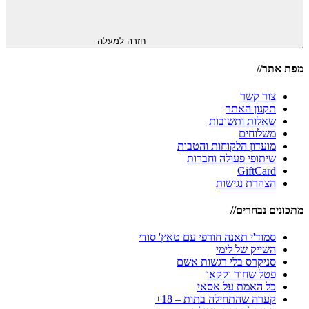
חזרה למעלה
מפת אתר//
צור קשר
תקנון האתר
שאלות ותשובות
משלוחים
מועדון הלקוחות והטבות
שיתופי פעולה וחברות
GiftCard
הצהרת נגישות
מתכונים נבחרים//
סמוד'י תאנה חורפי עם טאץ' סודי
השייק של לימי
סניקרס בלי רגשות אשם
פטל שחור וקקאו
כל האמת על אסאי
קערה שהתחילה בתות – 18+