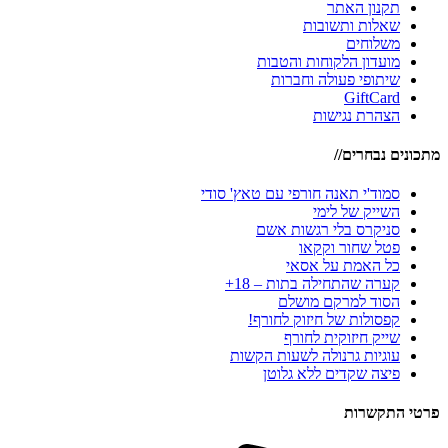
תקנון האתר
שאלות ותשובות
משלוחים
מועדון הלקוחות והטבות
שיתופי פעולה וחברות
GiftCard
הצהרת נגישות
מתכונים נבחרים//
סמוד'י תאנה חורפי עם טאץ' סודי
השייק של לימי
סניקרס בלי רגשות אשם
פטל שחור וקקאו
כל האמת על אסאי
קערה שהתחילה בתות – 18+
הסוד למרקם מושלם
קפסולות של חיזוק לחורף!
שייק חיזוקית לחורף
עוגיות גרנולה לשעות הקשות
פיצה שקדים ללא גלוטן
פרטי התקשרות