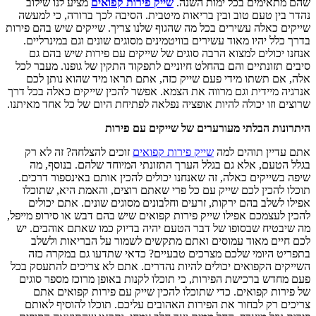
שהם מתאימים בכל ימות השנה.
שייק פירות קפואים
מציע לנו שילוב
נהדר בין טעם טוב ובין בריאות מיטבית. הסיבה לכך ברורה, כי למעשה
שייקים כאלה עשירים בכל מה שהגוף שלנו צריך. שייקים שיש בהם פירות
בדרך כלל יהיו מאוד עשירים בוויטמינים מסוגים שונים וגם במינרליים.
אנחנו יכולים למצוא הרבה סוגים של שייקים עם פירות שיש בהם גם
סיבים תזונתיים והם בהחלט חיוניים לתפקוד התקין של גופנו. מעבר לכל
אלה, אם תשתו מידי פעם שייק כזה, אתם תראו מיד שהוא נותן לכם
אנרגיה מיידית וגם מרווה את הצמא. אפשר להכין שייקים כאלה בכל דרך
שרוצים וזו יכולה להיות אופציה נפלאה לפתיחת היום של כל אחד מאיתנו.
היתרונות הבלתי מעורערים של שייקים עם פירות
אתם עדיין תוהים למה
שייק פירות קפואים
זוכים להצלחה? זה לא רק
בגלל הטעם, אלא גם בגלל הערך התזונתי המיוחד שלהם. בנוסף, מה
שיפה בשייקים כאלה, זה שאנחנו יכולים להכין אותם באינספור דרכים.
תוכלו להכין לכם שייק עם כל פרי שאתם רוצים, והאמת היא, שתוכלו
אפילו לשלב בהם ירקות, זרעים וחלבונים מסוגים שונים. אתם יכולים
להכין לעצמכם אפילו שייק פירות קפואים שיש בהם דבש או סירופ מייפל,
מה שיבטיח שבסופו של דבר הטעם יהיה בדיוק כמו שאתם אוהבים. יש
לכם חיים מאוד עמוסים ואתם מתקשים לשמור על הבריאות ולשלב
בתפריט היומי שלכם מצרכים טבעיים? כדאי שתדעו גם במקרה כזה
השייקים הקפואים יכולים להיות נהדרים. אתם לא צריכים להתעסק בכל
פעם מחדש ברכישת הפירות, כי תוכלו לקנות באופן מרוכז מספר סוגים
של פירות קפואים. כדי שתוכלו להכין שייק עם פירות קפואים אתם
צריכים רק לבחור את הפירות האהובים עליכם. תוכלו להוסיף לאותם