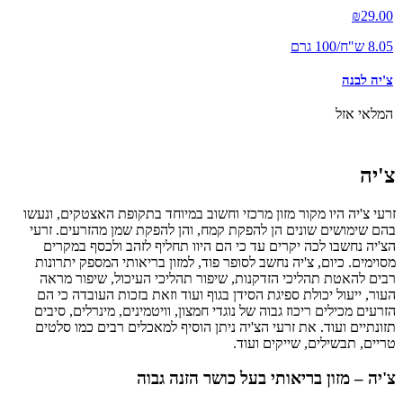
₪
29.00
8.05 ש"ח/100 גרם
צ'יה לבנה
המלאי אזל
צ'יה
זרעי צ'יה היו מקור מזון מרכזי וחשוב במיוחד בתקופת האצטקים, ונעשו
בהם שימושים שונים הן להפקת קמח, והן להפקת שמן מהזרעים. זרעי
הצ'יה נחשבו לכה יקרים עד כי הם היוו תחליף לזהב ולכסף במקרים
מסוימים. כיום, צ'יה נחשב לסופר פוד, למזון בריאותי המספק יתרונות
רבים להאטת תהליכי הזדקנות, שיפור תהליכי העיכול, שיפור מראה
העור, ייעול יכולת ספיגת הסידן בגוף ועוד וזאת בזכות העובדה כי הם
הזרעים מכילים ריכוז גבוה של נוגדי חמצון, וויטמינים, מינרלים, סיבים
תזונתיים ועוד. את זרעי הצ'יה ניתן הוסיף למאכלים רבים כמו סלטים
טריים, תבשילים, שייקים ועוד.
צ'יה – מזון בריאותי בעל כושר הזנה גבוה