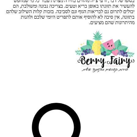
בסופו של דבר, זרעי צ'יה מהווים בחירה מצוינת עבור כל מי שמחפש
להעשיר את תזונתו באופן בריא וטעים. בצריכה נבונה ומשולבת, הם
יכולים לתרום גם לבריאות הגוף וגם לסביבה. בזכות קלות השילוב שלהם
בתזונה, אין סיבה לא להוסיף אותם לתפריט היומי שלכם ולהנות
מהיתרונות שהם מציעים.