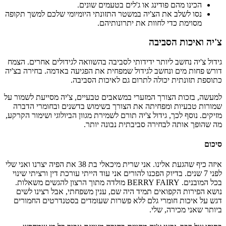
הכינו מהם פודינג או ג'לים בטעמים שונים.
נסו לשלב את הצ'יה במשטר התזונתי היומיומי שלכם למשך תקופה
מסוימת כדי לחוות את יתרונותיהם.
צ'יה ואיכות הסביבה
גידול צ'יה נחשב ליותר ידידותי לסביבה בהשוואה לגידולים אחרים. הצמח
דורש פחות מים ונחשב לגידול שמפחית את הפגיעה באדמה. בחירה בצ'יה
כתוספת תזונתית יכולה לתרום גם לאיכות הסביבה.
למעשה, בזכות הצורך המזערי במשאבים טבעיים, צ'יה מסייעת לשמור על
שמורות טבעיות ומפחיתה את הצורך בשימוש בדשנים ובחומרי הדברה
מזיקים. נוסף לכך, גידול צ'יה תורם לשמירת מגוון הביולוגי ושימור הקרקע,
מה שהופך אותה לבחירה סביבתית נבונה יותר.
סיכום
איזה כיף שהגעת אלינו. אני שרית מיכאלי בת 38 את הפיה יצרנו ואני שלי
לפני 7 שנים. בדיוק הפכנו להורים אני עוד הייתי עורכת דין ורציתי שינוי
בכל המובנים. BERRY FAIRY מולדה מתוך הרצון להגשים משאלות.
נושא הפירות הקפואים תמיד היה שם, ענין משפחתי, אבל רצינו לשים
דגש על איכות חומרי גלם ללא פשרות שעומדים בסטנדרטים החמורים
ביותר שאני מכירה, שלי.