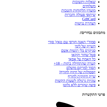
שאלות ותשובות
משלוחים
מועדון הלקוחות והטבות
שיתופי פעולה וחברות
GiftCard
הצהרת נגישות
מתכונים נבחרים//
סמוד'י תאנה חורפי עם טאץ' סודי
השייק של לימי
סניקרס בלי רגשות אשם
פטל שחור וקקאו
כל האמת על אסאי
קערה שהתחילה בתות – 18+
הסוד למרקם מושלם
קפסולות של חיזוק לחורף!
שייק חיזוקית לחורף
עוגיות גרנולה לשעות הקשות
פיצה שקדים ללא גלוטן
פרטי התקשרות