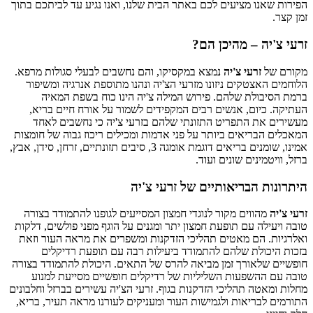
הפירות שאנו מציעים לכם באתר הבית שלנו, ואנו נגיע עד לביתכם בתוך
זמן קצר.
זרעי צ'יה – מהיכן הם?
מקורם של
זרעי צ'יה
נמצא במקסיקו, והם נחשבים לבעלי סגולות מרפא.
הלוחמים האצטקים ניזונו מזרעי הצ'יה ונהנו מתוספת אנרגיה ומשיפור
ברמת הסיבולת שלהם. פירוש המילה צ'יה הינו כוח בשפת המאיה
העתיקה. כיום, אנשים רבים המקפידים לשמור על אורח חיים בריא,
מעשירים את התפריט התזונתי שלהם בזרעי צ'יה כי נחשבים לאחד
המאכלים הבריאים ביותר על פני אדמות ומכילים ריכוז גבוה של חומצות
אמינו, שומנים בריאים דוגמת אומגה 3, סיבים תזונתיים, זרחן, סידן, אבץ,
ברזל, וויטמינים שונים ועוד.
היתרונות הבריאותיים של זרעי צ'יה
זרעי צ'יה
מהווים מקור לנוגדי חמצון המסייעים לגופנו להתמודד בצורה
טובה ויעילה עם תופעת חמצון יתר ומגנים על הוגף מפני פולשים, דלקות
ואלרגיות. הם מאטים תהליכי הזדקנות ומשפרים את מראה העור וזאת
בזכות היכולת שלהם להתמודד ביעילות רבה עם תופעת רדיקלים
חופשיים שלאורך זמן מביאה להרס של התאים. היכולת להתמודד בצורה
טובה עם ההשפעות השליליות של רדיקלים חופשיים מסייעת למנוע
מחלות ומאטה תהליכי הזדקנות בגוף. זרעי הצ'יה עשירים בברזל וחלבונים
התורמים לבריאות ולגמישות העור ומעניקים לעורנו מראה תעיר, בריא,