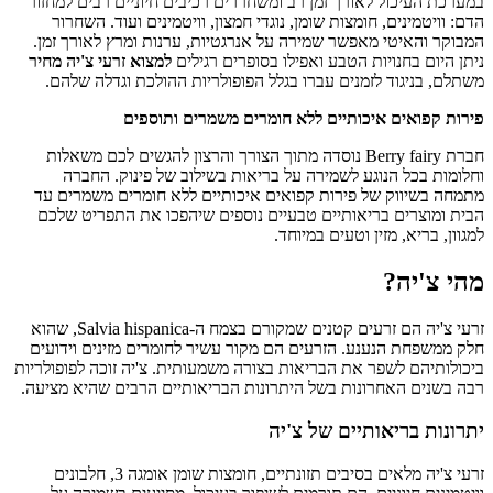
במערכת העיכול לאורך זמן רב ומשחררים רכיבים חיוניים רבים למחזור
הדם: וויטמינים, חומצות שומן, נוגדי חמצון, וויטמינים ועוד. השחרור
המבוקר והאיטי מאפשר שמירה על אנרגטיות, ערנות ומרץ לאורך זמן.
ניתן היום בחנויות הטבע ואפילו בסופרים רגילים
למצוא זרעי צ'יה מחיר
משתלם, בניגוד לזמנים עברו בגלל הפופולריות ההולכת וגדלה שלהם.
פירות קפואים איכותיים ללא חומרים משמרים ותוספים
חברת Berry fairy נוסדה מתוך הצורך והרצון להגשים לכם משאלות
וחלומות בכל הנוגע לשמירה על בריאות בשילוב של פינוק. החברה
מתמחה בשיווק של פירות קפואים איכותיים ללא חומרים משמרים עד
הבית ומוצרים בריאותיים טבעיים נוספים שיהפכו את התפריט שלכם
למגוון, בריא, מזין וטעים במיוחד.
מהי צ'יה?
זרעי צ'יה הם זרעים קטנים שמקורם בצמח ה-Salvia hispanica, שהוא
חלק ממשפחת הנענע. הזרעים הם מקור עשיר לחומרים מזינים וידועים
ביכולותיהם לשפר את הבריאות בצורה משמעותית. צ'יה זוכה לפופולריות
רבה בשנים האחרונות בשל היתרונות הבריאותיים הרבים שהיא מציעה.
יתרונות בריאותיים של צ'יה
זרעי צ'יה מלאים בסיבים תזונתיים, חומצות שומן אומגה 3, חלבונים