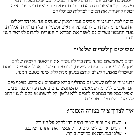
וויטמינים חיוניים. הם תורמים לשיפור בעיכול, מסייעים בשמירה על
משקל תקין ובאיזון רמות הסוכר בדם. מחקרים מראים כי צריכת צ'יה
יכולה להפחית את הסיכון למחלות לב וכלי דם.
בנוסף לכך, זרעי צ'יה מכילים נוגדי חמצון שפועלים נגד נזקי הרדיקלים
החופשיים, מה שתורם להגנה על התאים ולשמירה על הבריאות הכללית.
נוגדי החמצון עשויים גם לשפר את הבריאות העורית ולתרום למראה רענן
וזוהר.
שימושים קולינריים של צ'יה
רבים משתמשים בזרעי צ'יה כדי להעשיר את הדיאטה היומית שלהם.
ניתן להוסיף את הזרעים לשייקים, יוגורטים, דייסות ואפילו לאפייה. טעמם
הנייטרלי מאפשר לשלב אותם במגוון מנות ללא שינוי בטעם המנה.
זרעי צ'יה יכולים לשמש גם כתחליף בריא לחומרים מאגדים. בציפוי מים
הם הופכים לג'ל, מה שמאפשר להשתמש בהם בהכנת פודינגים, רטבים
ואפילו כמקשר במתכוני לחמים ללא גלוטן. קל להשתמש בהם למגוון רחב
של מנות יצירתיות וטעימות.
איך לצרוך צ'יה בצורה הנכונה?
השרו את זרעי הצ'יה במים כדי להקל על העיכול.
הוסיפו אותם לשייקים כדי להעשיר את התזונה שלכם.
שלבו בגרנולה או בדייסת בוקר.