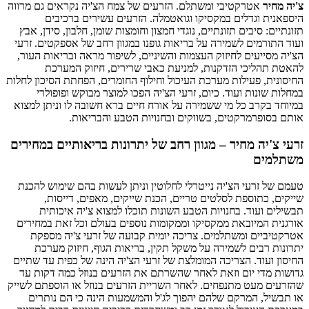
צ'יה מחיר
אטרקטיבי ומשתלם. הזרעים של צמח הצ'יה נקראים גם מרווה
היספאנית וגדלים במקסיקו וגואטמלה. הזרעים עשירים ברכיבים
תזונתיים: סיבים תזונתיים, נוגדי חמצון וחומצות שומן, חלבון, סידן, אבץ
ועוד התורמים לשמירה על בריאות גופנו במגוון רחב של אספקטים. זרעי
הצ'יה מסייעים לחיזוק העצמות והשיניים, לשיפור מראה ובריאות העור,
להאטת תהליכי הזדקנות, למניעת כאבי שרירים, חיזוק המערכת
החיסונית, פעילות מערכת העיכול וחילוף החומרים, הפחתת הסיכון לחלות
במחלות שונות ועוד. כיום, זרעי הצ'יה הפכו למוצר מבוקש ופופולרי
במיוחד בקרב כל מי ששמירה על אורח חיים ברא חשובה לו וניתן למצוא
אותם בסופרמרקטים, בשווקים ובחנויות הטבע והבריאות.
זרעי צ'יה מחיר – מגוון רחב של יתרונות בריאותיים במחירים
משתלמים
טעמם של זרעי הצ'יה נייטרלי לחלוטין וניתן לעשות בהם שימוש להכנת
שייקים, כתוספת לסלטים טריים, הכנת שייקים, מאפים, דייסות,
תבשילים ועוד. בחנויות הטבע השונות תוכלו למצוא צ'יה איכותית
אורגנית המיובאת ממקסיקו וממקומות נוספים בעולם וכל זאת במחירים
אטרקטיביים ומשתלמים. צריכה יומית קבועה של זרעי צ'יה מספקת
יתרונות רבים לשמירה על משקל תקין, בריאות הגוף, חיזוק מערכת
החיסון ועוד. הצריכה המומלצת של זרעי הצ'יה הינה של כפית עד שתיים
גדושות מדי יום וזאת לאחר שהשרתם את הזרעים בנוזל כמה דקות עד
שהזרעים מעט מתנפחים. לאחר השריית הזרעים בנוזל או הוספתם לשייק
או תבשיל, המרקם שלהם יהפוך לג'ל והמשמעות הינה כי הם נותרים