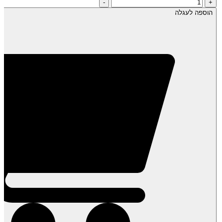
כמות
-
+
של
הוספה לעגלה
זרעי
צ'יה
אורגנית
שחורה