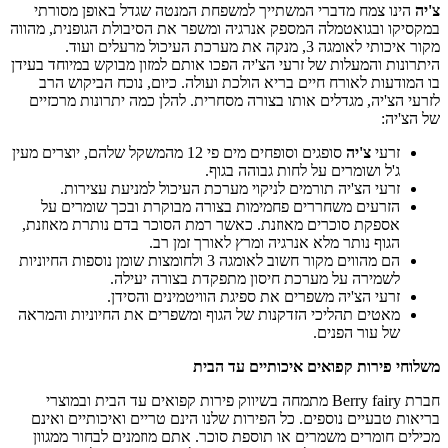
צ'יה
הינו צמח מדברי המשתייך למשפחת המנטה שגדל באופן מסורתי
במקסיקו ובגואטמלה המספק אנרגיה ומשפר את הסיבולת הגופנית, מהווה
מקור איכותי לאומגה 3, מנקה את מערכת העיכול מרעלים ועוד.
היתרונות והמעלות של זרעי הצ'יה הפכו אותם למזון מבוקש במיוחד בעידן
בו המודעות לאורח חיים בריא הולכת ועולה. כיום, נוכח הביקוש הרב
לזרעי הצ'יה, מגדלים אותו בצורה מסחרית. להלן כמה יתרונות מרכזיים
של הצ'יה:
זרעי
צ'יה
סופגים וסופחים מים פי 12 מהמשקל שלהם, יוצרים מעין
ג'ל ושומרים על לחות גבוהה בגוף.
זרעי הצ'יה תורמים לניקוי מערכת העיכול למניעת עצירות.
הזרעים משחררים פחמימות בצורה מבוקרת ובכך שומרים על
אספקת סוכרים מאוזנת. כאשר רמת הסוכר בדם נותרת מאוזנת,
הגוף נותר מלא אנרגיה ומרץ לאורך זמן רב.
הם מהווים מקור חשוב לאומגה 3 ולחומצות שומן נוספות החיוניות
לשמירה על מערכת חיסון מתפקדת בצורה יעילה.
זרעי הצ'יה משפרים את ספיגת הוויטמינים והסידן.
מאטים תהליכי הזדקנות של הגוף ומשפרים את החיוניות והמראה
של עור הפנים.
משלוחי פירות קפואים איכותיים עד הבית
חברת Berry fairy מתמחה בשיווק פירות קפואים עד הבית ובמוצרי
בריאות טבעיים נוספים. כל הפירות שלנו הינם טריים ואיכותיים ואינם
מכילים חומרים משמרים או תוספת סוכר. אתם מוזמנים לבחור ממגוון