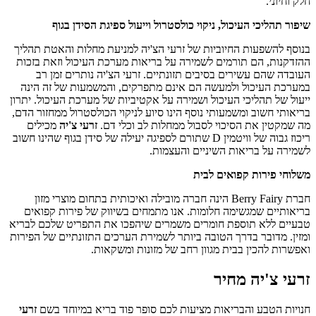
חלק וחיוני.
שיפור תהליכי העיכול, ניקוי כולסטרול וייעול ספיגת הסידן בגוף
בנוסף להשפעות החיוביות של זרעי הצ'יה למניעת מחלות והאטת תהליך
ההזדקנות, הם תורמים לשמירה על בריאות מערכת העיכול וזאת בזכות
העובדה שהם עשירים בסיבים תזונתיים. זרעי הצ'יה נותרים זמן רב
במערכת העיכול ולמעשה הם אינם מתפרקים, והמשמעות של זה הינה
ייעול של תהליכי העיכול ושמירה על אקטיביות של מערכת העיכול. יתרון
בריאותי חשוב ומשמעותי נוסף הינו סיוע לניקוי הכולסטרול ממחזור הדם,
מה שמקטין את הסיכוי לסבול ממחלות לב וכלי דם.
זרעי צ'יה
מכילים
ריכוז גבוה של וויטמין D שתורם לספיגה יעילה של סידן בגוף שהינו חשוב
לשמירה על בריאות השיניים והעצמות.
משלוחי פירות קפואים לבית
חברת Berry Fairy הינה חברה מובילה ואיכותית בתחום מוצרי מזון
בריאותיים שמגשימה חלומות. אנו מתמחים בשיווק של פירות קפואים
טבעיים ללא תוספת חומרים משמרים שיהפכו את התפריט שלכם לבריא
ומזין. מדובר בדרך הטובה ביותר לשמירת הערכים התזונתיים של הפירות
ואפשרות להכין בבית מגוון רחב של מזונות ומשקאות.
זרעי צ'יה מחיר
חנויות הטבע והבריאות מציעות לכם סופר פוד בריא במיוחד בשם
זרעי