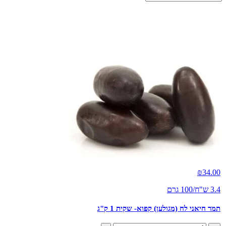
₪
34.00
3.4 ש"ח/100 גרם
תמר חיאני לח (מגולען) קפוא- שקית 1 ק"ג