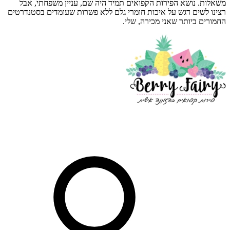
משאלות. נושא הפירות הקפואים תמיד היה שם, עניין משפחתי, אבל
רצינו לשים דגש על איכות חומרי גלם ללא פשרות שעומדים בסטנדרטים
החמורים ביותר שאני מכירה, שלי.