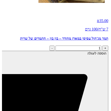
₪
35.00
7 ש"ח/100 גרם
תמר מג'הול עסיסי במארז מהודר – בון בון – התמרים של שרית
כמות
-
+
של
הוספה לעגלה
תמר
מג'הול
עסיסי
במארז
מהודר
-
בון
בון
-
התמרים
של
שרית