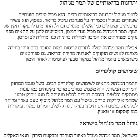
יתרונות בריאותיים של תמר מג'הול
לתמר מג'הול יתרונות בריאותיים רבים. הוא מכיל סיבים תזונתיים
שעוזרים בעיכול ובשמירה על מערכת עיכול בריאה. בנוסף, הוא עשיר
בויטמינים ומינרלים כמו אשלגן, מגנזיום וברזל, התורמים לתפקוד תקין של
הגוף. תמר המג'הול גם מכיל נוגדי חמצון, המסייעים להגן על התאים מפני
נזקים ומפחיתים את הסיכון למחלות כרוניות כגון מחלות לב וסרטן.
אכילת תמר מג'הול יכולה לתרום לוויסות רמות הסוכר בדם וזוהי בחירה
מצוינת לאנשים הזקוקים לאנרגיה מהירה ובריאה. גם ספורטאים
משתמשים בתמר מג'הול כמקור טבעי לפחמימות לאחר אימון.
שימושים קולינריים
התמר המג'הול מתאים לשימושים קולינריים רבים. בשל טעמו המתוק
והמרקם הבשרני, הוא משמש כמרכיב מרכזי בקינוחים כמו עוגות,
ממתקים וסלטים. הוספת תמרים לסלט מעניקה לו מגע מתוק טבעי
שמחמיא לירקות טריים. בישול עם תמר מג'הול מוסיף טעם עשיר ומיוחד
לכל מנה. במטבח הים תיכוני בעיקר, נהוג לשלב תמרים במנות עיקריות
כמו קוסקוס או טאג'ין.
גידול תמר מג'הול בישראל
בישראל, תמר מג'הול מגודל באיזור הערבה ובבקעת הירדן. תנאי האקלים