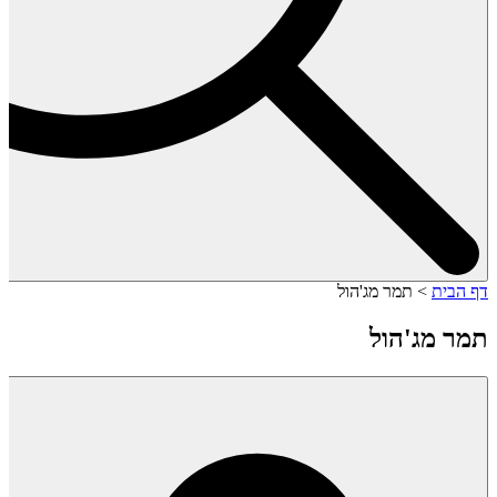
דף הבית
>
תמר מג'הול
תמר מג'הול