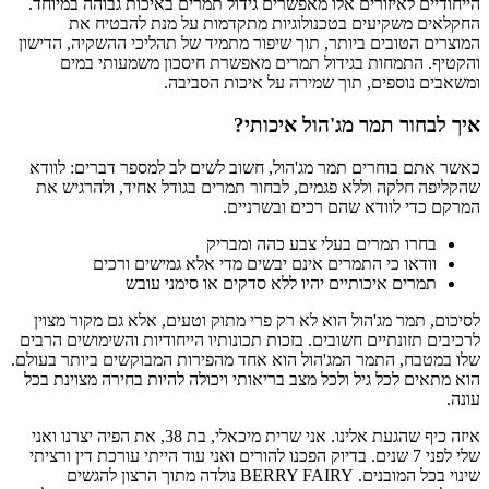
הייחודיים לאיזורים אלו מאפשרים גידול תמרים באיכות גבוהה במיוחד.
החקלאים משקיעים בטכנולוגיות מתקדמות על מנת להבטיח את
המוצרים הטובים ביותר, תוך שיפור מתמיד של תהליכי ההשקיה, הדישון
והקטיף. התמחות בגידול תמרים מאפשרת חיסכון משמעותי במים
ומשאבים נוספים, תוך שמירה על איכות הסביבה.
איך לבחור תמר מג'הול איכותי?
כאשר אתם בוחרים תמר מג'הול, חשוב לשים לב למספר דברים: לוודא
שהקליפה חלקה וללא פגמים, לבחור תמרים בגודל אחיד, ולהרגיש את
המרקם כדי לוודא שהם רכים ובשרניים.
בחרו תמרים בעלי צבע כהה ומבריק
וודאו כי התמרים אינם יבשים מדי אלא גמישים ורכים
תמרים איכותיים יהיו ללא סדקים או סימני עובש
לסיכום, תמר מג'הול הוא לא רק פרי מתוק וטעים, אלא גם מקור מצוין
לרכיבים תזונתיים חשובים. בזכות תכונותיו הייחודיות והשימושים הרבים
שלו במטבח, התמר המג'הול הוא אחד מהפירות המבוקשים ביותר בעולם.
הוא מתאים לכל גיל ולכל מצב בריאותי ויכולה להיות בחירה מצוינת בכל
עונה.
איזה כיף שהגעת אלינו. אני שרית מיכאלי, בת 38, את הפיה יצרנו ואני
שלי לפני 7 שנים. בדיוק הפכנו להורים ואני עוד הייתי עורכת דין ורציתי
שינוי בכל המובנים. BERRY FAIRY נולדה מתוך הרצון להגשים