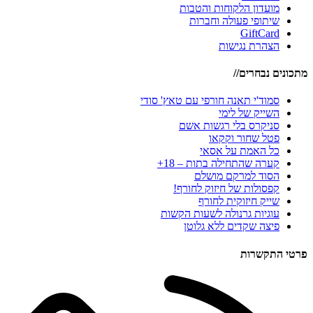
מועדון הלקוחות והטבות
שיתופי פעולה וחברות
GiftCard
הצהרת נגישות
מתכונים נבחרים//
סמוד'י תאנה חורפי עם טאץ' סודי
השייק של לימי
סניקרס בלי רגשות אשם
פטל שחור וקקאו
כל האמת על אסאי
קערה שהתחילה בתות – 18+
הסוד למרקם מושלם
קפסולות של חיזוק לחורף!
שייק חיזוקית לחורף
עוגיות גרנולה לשעות הקשות
פיצה שקדים ללא גלוטן
פרטי התקשרות