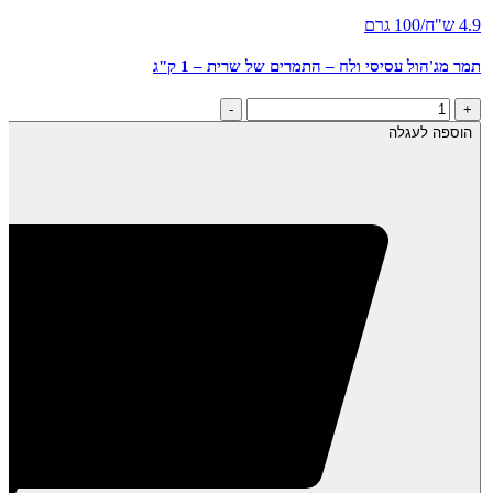
4.9 ש"ח/100 גרם
תמר מג'הול עסיסי ולח – התמרים של שרית – 1 ק"ג
כמות
-
+
של
הוספה לעגלה
תמר
מג'הול
עסיסי
ולח
-
התמרים
של
שרית
-
1
ק"ג