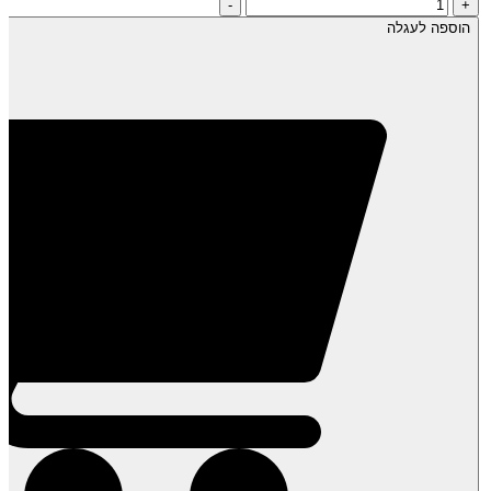
כמות
-
+
של
הוספה לעגלה
תמר
חיאני
לח
(מגולען)
קפוא-
שקית
1
ק"ג