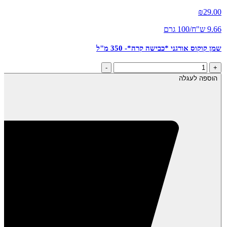
₪
29.00
9.66 ש"ח/100 גרם
שמן קוקוס אורגני *כבישה קרה*- 350 מ"ל
כמות
-
+
של
הוספה לעגלה
שמן
קוקוס
אורגני
*כבישה
קרה*-
350
מ"ל