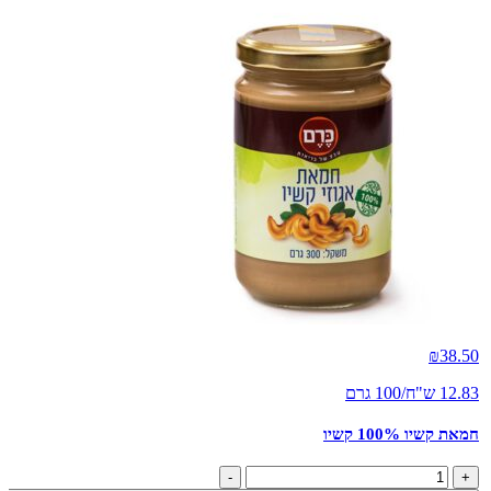
₪
38.50
12.83 ש"ח/100 גרם
חמאת קשיו 100% קשיו
כמות
-
+