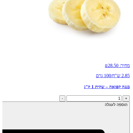
מחיר:
28.50
₪
2.85 ש"ח/100 גרם
בננה קפואה – שקית 1 ק"ג
כמות
-
+
של
הוספה לעגלה
בננה
קפואה
-
שקית
1