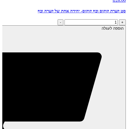
₪
28.00
סט קערת קוקוס וכף קוקוס- יחידה אחת של קערה וכף
כמות
-
+
של
הוספה לעגלה
סט
קערת
קוקוס
וכף
קוקוס-
יחידה
אחת
של
קערה
וכף