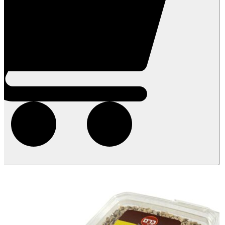
"סיני"
של
הטבע)