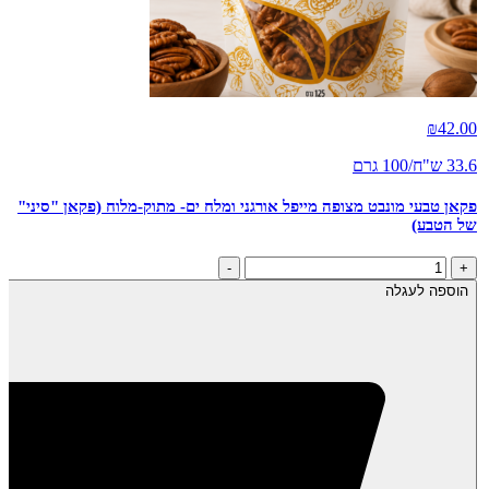
₪
42.00
33.6 ש"ח/100 גרם
פקאן טבעי מונבט מצופה מייפל אורגני ומלח ים- מתוק-מלוח (פקאן "סיני"
של הטבע)
כמות
-
+
של
הוספה לעגלה
פקאן
טבעי
מונבט
מצופה
מייפל
אורגני
ומלח
ים-
מתוק-מלוח
(פקאן