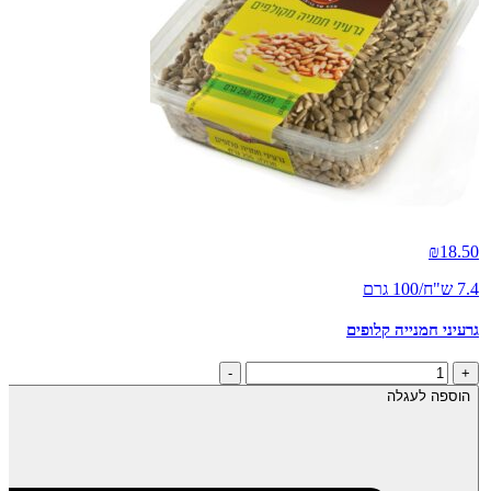
₪
18.50
7.4 ש"ח/100 גרם
גרעיני חמנייה קלופים
כמות
-
+
של
הוספה לעגלה
גרעיני
חמנייה
קלופים