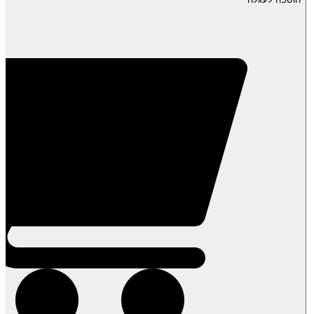
מנגו
קפוא-
שקית
1
ק"ג