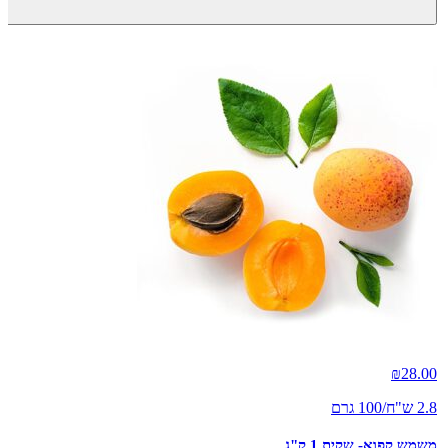
₪
28.00
2.8 ש"ח/100 גרם
משמש קפוא- שקית 1 ק"ג