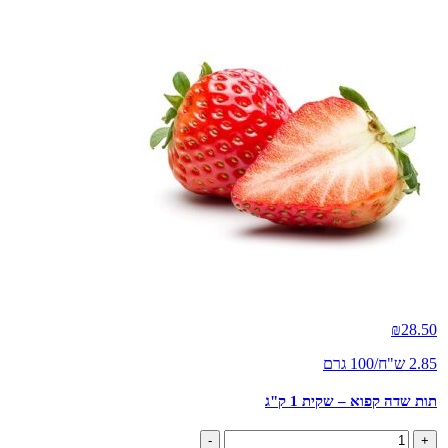
₪
28.50
2.85 ש"ח/100 גרם
תות שדה קפוא – שקית 1 ק"ג
כמות
-
+