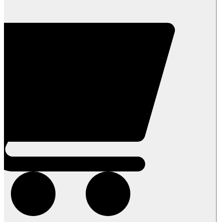
קפוא-
שקית
1
ק"ג