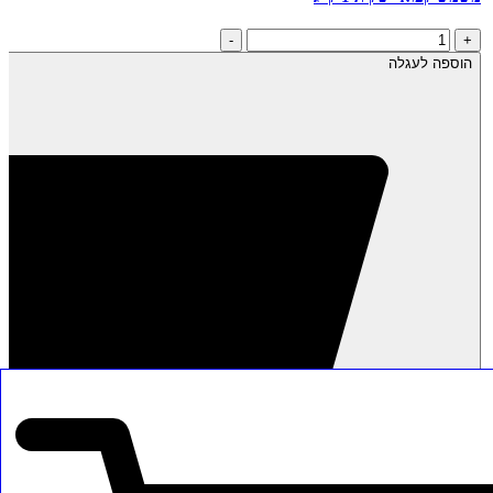
כמות
-
+
של
הוספה לעגלה
משמש
קפוא-
שקית
1
ק"ג