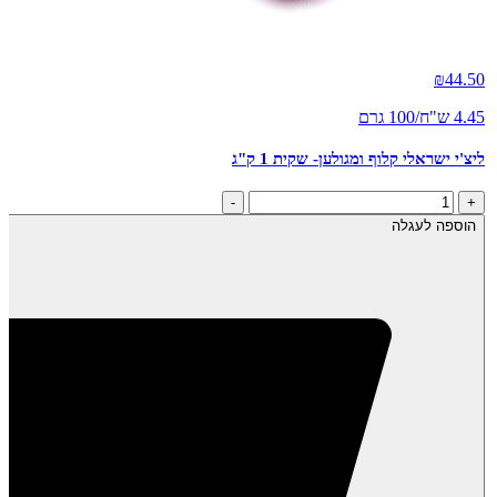
₪
44.50
4.45 ש"ח/100 גרם
ליצ'י ישראלי קלוף ומגולען- שקית 1 ק"ג
כמות
-
+
של
הוספה לעגלה
ליצ'י
ישראלי
קלוף
ומגולען-
שקית
1
ק"ג