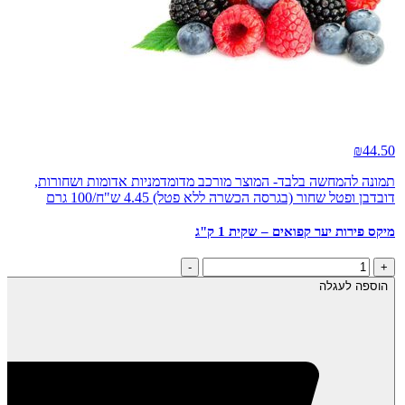
₪
44.50
תמונה להמחשה בלבד- המוצר מורכב מדומדמניות אדומות ושחורות,
דובדבן ופטל שחור (בגרסה הכשרה ללא פטל) 4.45 ש"ח/100 גרם
מיקס פירות יער קפואים – שקית 1 ק"ג
כמות
-
+
של
הוספה לעגלה
מיקס
פירות
יער
קפואים
-
שקית
1