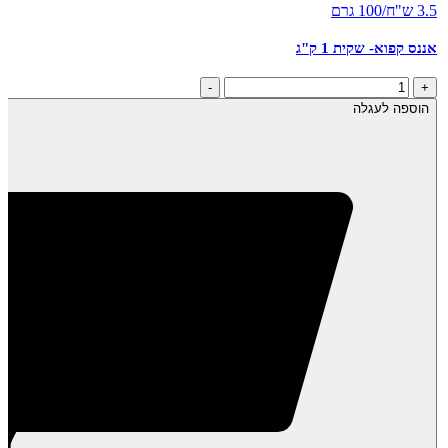
3.5 ש"ח/100 גרם
אננס קפוא- שקית 1 ק"ג
כמות
-
+
של
הוספה לעגלה
אננס
קפוא-
שקית
1
ק"ג