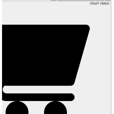
של
הוספה לעגלה
תות
שדה
קפוא
-
שקית
1
ק"ג