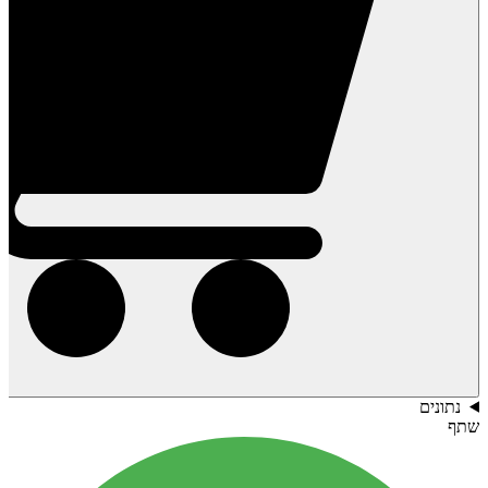
נתונים
שתף