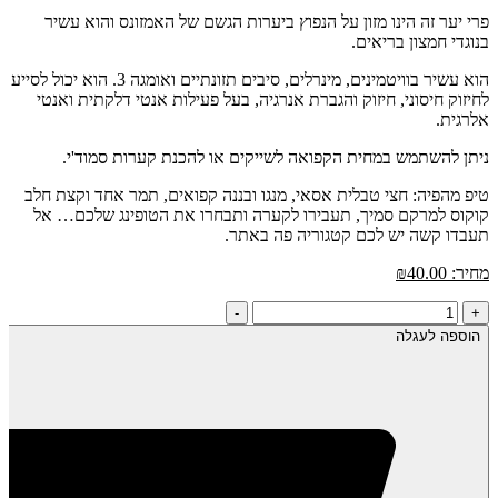
פרי יער זה הינו מזון על הנפוץ ביערות הגשם של האמזונס והוא עשיר
בנוגדי חמצון בריאים.
הוא עשיר בוויטמינים, מינרלים, סיבים תזונתיים ואומגה 3. הוא יכול לסייע
לחיזוק חיסוני, חיזוק והגברת אנרגיה, בעל פעילות אנטי דלקתית ואנטי
אלרגית.
ניתן להשתמש במחית הקפואה לשייקים או להכנת קערות סמוד'י.
טיפ מהפיה: חצי טבלית אסאי, מנגו ובננה קפואים, תמר אחד וקצת חלב
קוקוס למרקם סמיך, תעבירו לקערה ותבחרו את הטופינג שלכם… אל
תעבדו קשה יש לכם קטגוריה פה באתר.
מחיר:
40.00
₪
כמות
-
+
של
הוספה לעגלה
אסאי
-
מארז
400
גרם