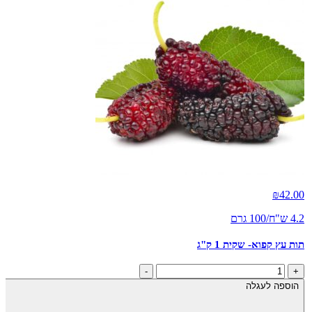
₪
42.00
4.2 ש"ח/100 גרם
תות עץ קפוא- שקית 1 ק"ג
כמות
-
+
של
הוספה לעגלה
תות
עץ