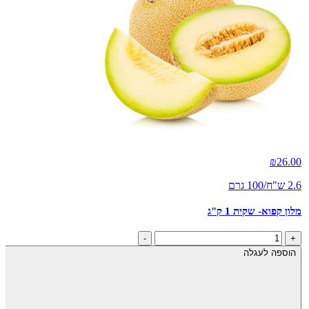
₪
26.00
2.6 ש"ח/100 גרם
מלון קפוא- שקית 1 ק"ג
כמות
-
+
של
הוספה לעגלה
מלון
קפוא-
שקית
1