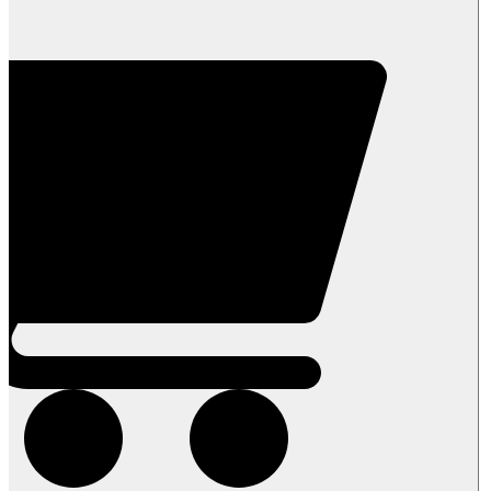
מג'הול
עסיסי
במארז
מהודר
-
בון
בון
-
התמרים
של
שרית