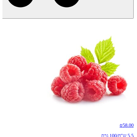
₪
58.00
5.5 ש"ח/100 גרם