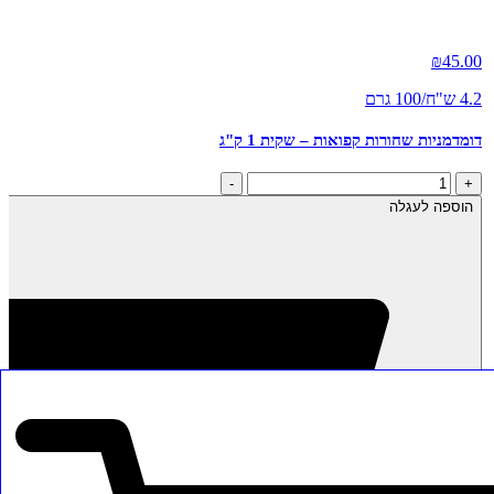
₪
45.00
4.2 ש"ח/100 גרם
דומדמניות שחורות קפואות – שקית 1 ק"ג
כמות
-
+
של
הוספה לעגלה
דומדמניות
שחורות
קפואות
-
שקית
1
ק"ג