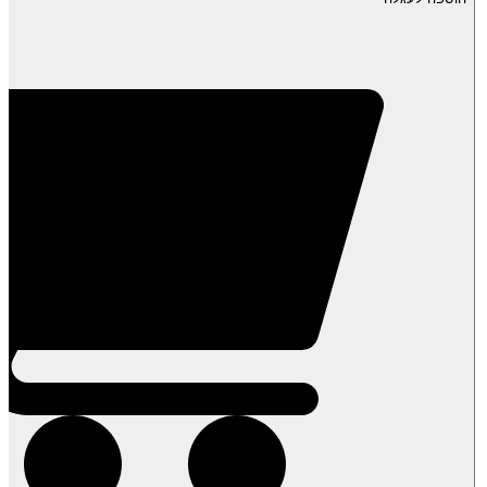
תמר
חיאני
לח
(מגולען)
קפוא-
שקית
1
ק"ג