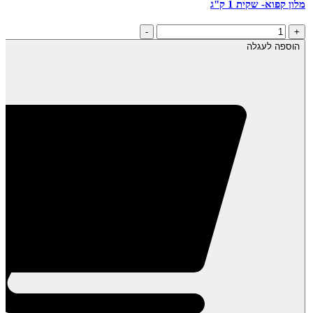
מלון קפוא- שקית 1 ק"ג
כמות
-
+
של
הוספה לעגלה
מלון
קפוא-
שקית
1
ק"ג