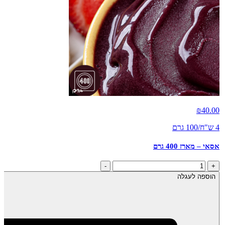
₪
40.00
4 ש"ח/100 גרם
אסאי – מארז 400 גרם
כמות
-
+
של
הוספה לעגלה
אסאי
-
מארז
400
גרם