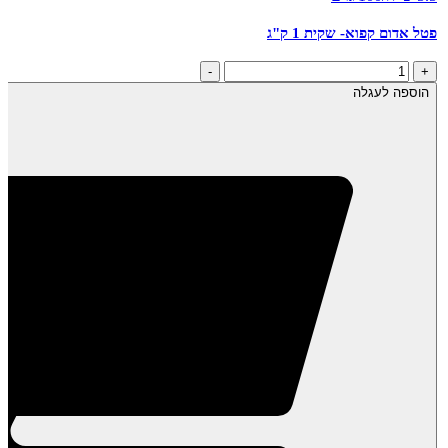
פטל אדום קפוא- שקית 1 ק"ג
כמות
-
+
של
הוספה לעגלה
פטל
אדום
קפוא-
שקית
1
ק"ג