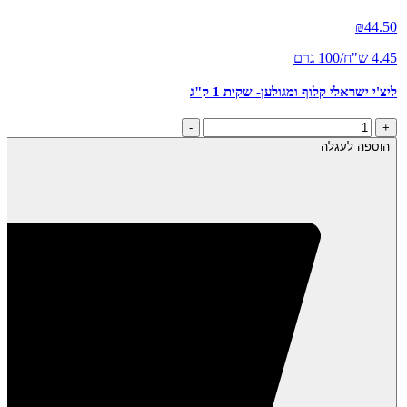
₪
44.50
4.45 ש"ח/100 גרם
ליצ'י ישראלי קלוף ומגולען- שקית 1 ק"ג
כמות
-
+
של
הוספה לעגלה
ליצ'י
ישראלי
קלוף
ומגולען-
שקית
1
ק"ג