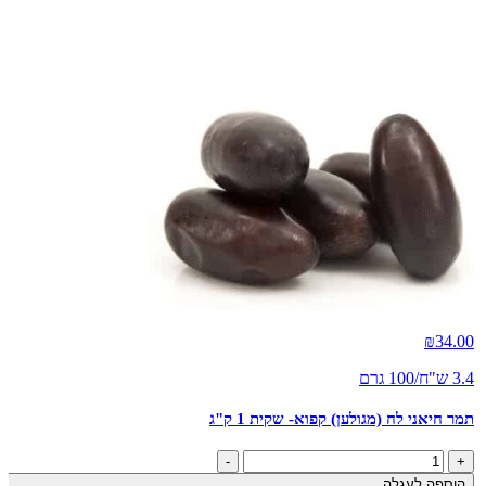
₪
34.00
3.4 ש"ח/100 גרם
תמר חיאני לח (מגולען) קפוא- שקית 1 ק"ג
כמות
-
+
של
הוספה לעגלה