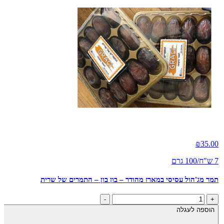
₪
35.00
7 ש"ח/100 גרם
תמר מג'הול עסיסי במארז מהודר – בון בון – התמרים של שרית
כמות
-
+
של
הוספה לעגלה
תמר