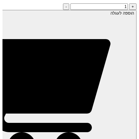
כמות
-
+
של
הוספה לעגלה
אפרסק/נקטרינה
קפוא-
שקית
1
ק"ג