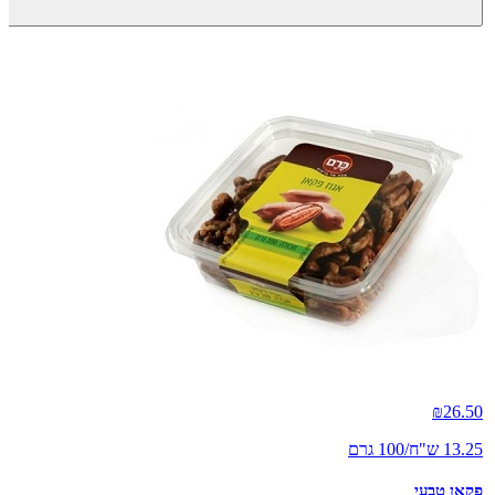
₪
26.50
13.25 ש"ח/100 גרם
פקאן טבעי