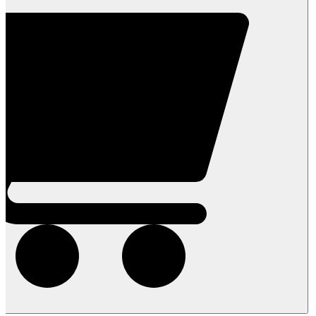
(קמח
שקדים)-
250
גרם