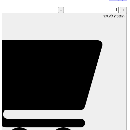
כמות
-
+
של
הוספה לעגלה
פקאן
טבעי