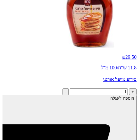
₪
29.50
11.8 ש"ח/100 מ"ל
סירופ מייפל אורגני
כמות
-
+
של
הוספה לעגלה
סירופ
מייפל
אורגני