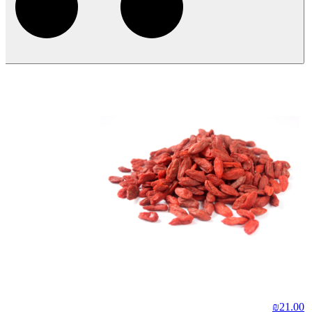
₪
21.00