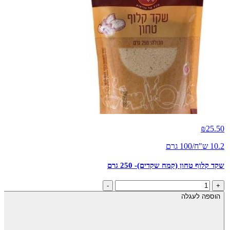
₪
25.50
10.2 ש"ח/100 גרם
שקד קלוף טחון (קמח שקדים)- 250 גרם
כמות
-
+
של
הוספה לעגלה
שקד
קלוף
טחון