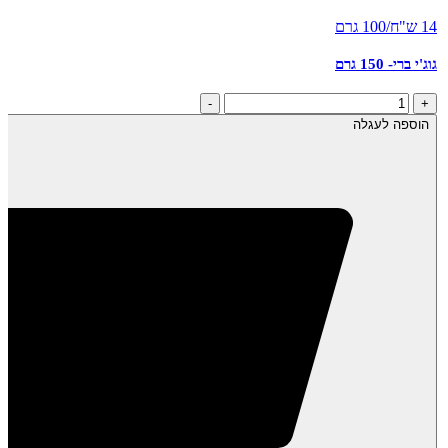
14 ש"ח/100 גרם
גוג'י ברי- 150 גרם
כמות
-
+
של
הוספה לעגלה
גוג'י
ברי-
150
גרם