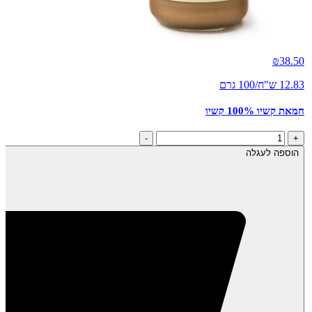
₪
38.50
12.83 ש"ח/100 גרם
חמאת קשיו 100% קשיו
כמות
-
+
של
הוספה לעגלה
חמאת
קשיו
100%
קשיו