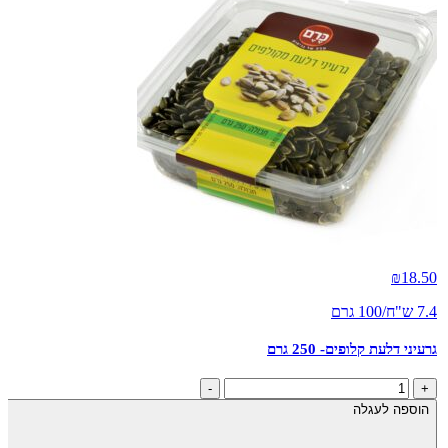
₪
18.50
7.4 ש"ח/100 גרם
גרעיני דלעת קלופים- 250 גרם
כמות
-
+
של
הוספה לעגלה
גרעיני
דלעת