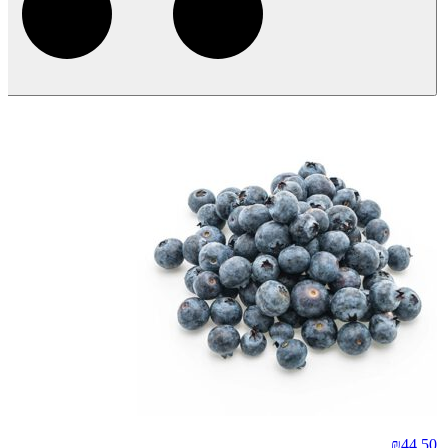
₪
44.50