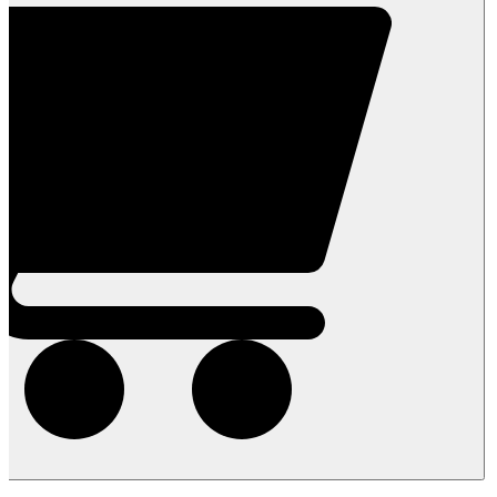
דבש!
טבעי
*גולמי*
לא
מחומם-
500
גרם