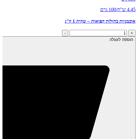
4.45 ש"ח/100 גרם
אוכמניות כחולות קפואות – שקית 1 ק"ג
כמות
-
+
של
הוספה לעגלה
אוכמניות
כחולות
קפואות
-
שקית
1
ק"ג