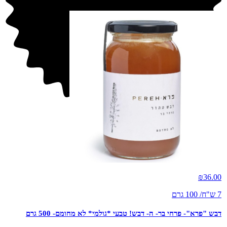
חדש
₪
36.00
7 ש"ח/ 100 גרם
דבש "פרא"- פרחי בר- ה- דבש! טבעי *גולמי* לא מחומם- 500 גרם