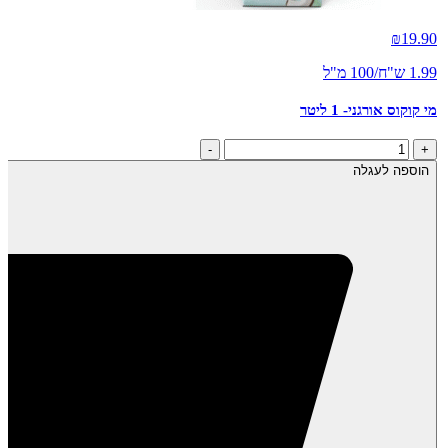
₪
19.90
1.99 ש"ח/100 מ"ל
מי קוקוס אורגני- 1 ליטר
כמות
-
+
של
הוספה לעגלה
מי
קוקוס
אורגני-
1
ליטר