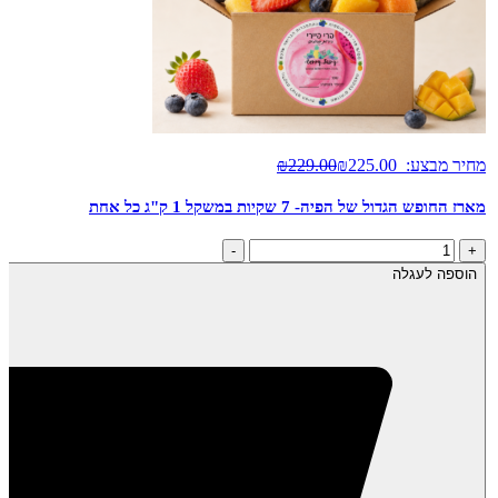
חדש
מחיר מבצע:
225.00
₪
229.00
₪
מארז החופש הגדול של הפיה- 7 שקיות במשקל 1 ק"ג כל אחת
כמות
-
+
של
הוספה לעגלה
מארז
החופש
הגדול
של
הפיה-
7
שקיות
במשקל
1
ק"ג
כל