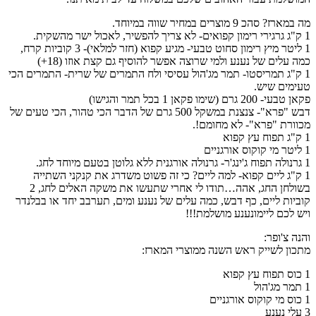
מה במארז? סהכ 9 מוצרים במחיר שווה במיוחד.
1 ק"ג גרגירי רימון קפואים- לא צריך להפשיר, לאכול ישר מהשקית.
1 ליטר מיץ רימון סחוט טבעי- מגיע קפוא (חזר למלאי)- 3 קוביות קרח,
כמה עלים של נענע ולמי שרוצה אפשר להוסיף גם קצת אוזו (18+)
1 ק"ג תמריסטו- תמר מג'הול עסיסי ולח התמרים של שרית- התמרים הכי
טעימים שיש.
פקאן טבעי- 200 גרם (שימו פקאן 1 בכל תמר והגישו)
דבש "פרא"- צנצנת במשקל 500 גרם של הדבר הכי טהור, הכי טעים של
מכוורת "פרא"- לא מחומם!.
1 ק"ג תפוח עץ קפוא
1 ליטר מי קוקוס אורגניים
1 גרנולה תפוח ג'ינג'ר- גרנולה אורגנית ללא גלוטן בטעם מיוחד לחג.
1 ק"ג ליים קפוא- למה ליים? כי זה פשוט משדרג את קנקני השתייה
בשולחן החג, אהה…תודו לי אחרי שתעשו את משקה האלים לחג, 2
קוביות ליים, כף דבש, כמה עלים של נענע ומים, תערבב יחד או בבלנדר
ויש לכם ליימונענע מושלמת!!!
והנה צ'ופר:
מתכון לשייק ראש השנה ממוצרי המארז:
1 כוס תפוח עץ קפוא
1 תמר מג'הול
1 כוס מי קוקוס אורגניים
3 עלי נענע