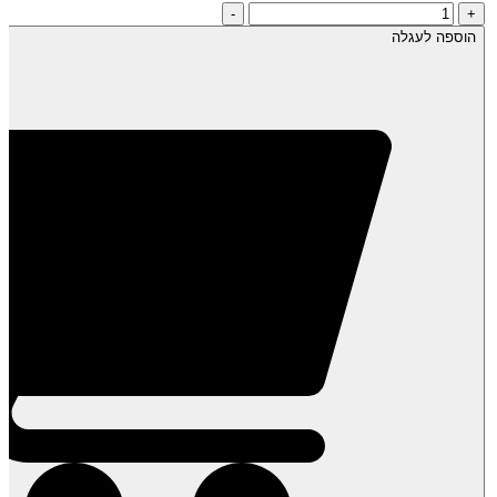
כמות
-
+
של
הוספה לעגלה
דבש
"פרא"-
פרחי
בר-
ה-
דבש!
טבעי
*גולמי*
לא
מחומם-
500
גרם