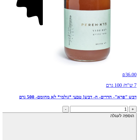
חדש
₪
36.00
7 ש"ח/ 100 גרם
דבש "פרא"- הדרים- ה- דבש! טבעי *גולמי* לא מחומם- 500 גרם
כמות
-
+
של
הוספה לעגלה
דבש
"פרא"-
הדרים-
ה-