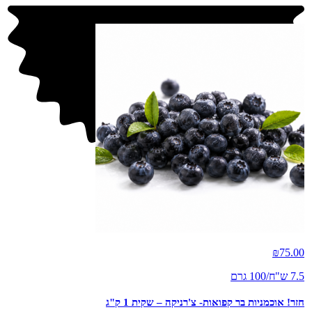
חדש
₪
75.00
7.5 ש"ח/100 גרם
חזר! אוכמניות בר קפואות- צ'רניקה – שקית 1 ק"ג