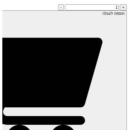
כמות
-
+
של
הוספה לעגלה
חזר!
אוכמניות
בר
קפואות-
צ'רניקה
-
שקית
1
ק"ג