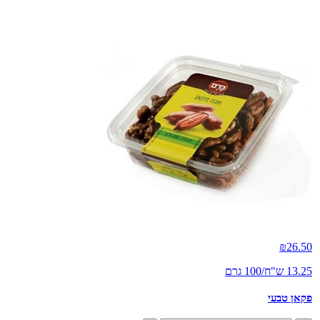
₪
26.50
13.25 ש"ח/100 גרם
פקאן טבעי