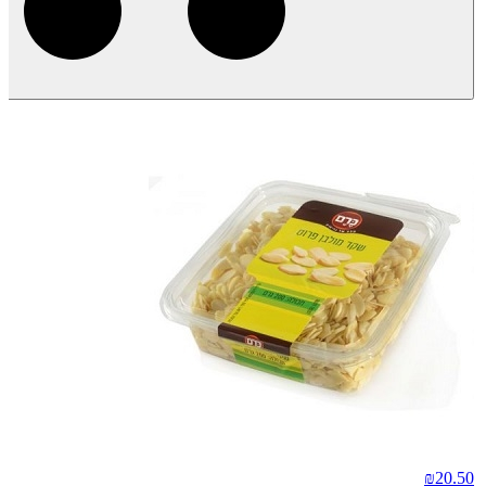
₪
20.50