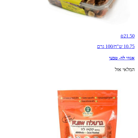
₪
21.50
10.75 ש"ח/100 גרם
אגוזי לוז- טבעי
המלאי אזל