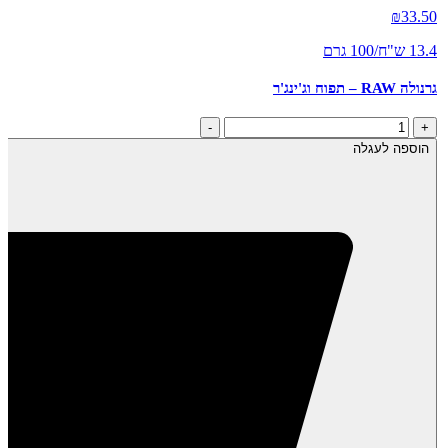
₪
33.50
13.4 ש"ח/100 גרם
גרנולה RAW – תפוח וג'ינג'ר
כמות
-
+
של
הוספה לעגלה
גרנולה
RAW
-
תפוח
וג'ינג'ר