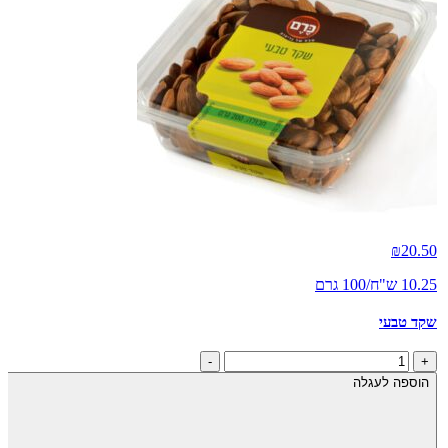
₪
20.50
10.25 ש"ח/100 גרם
שקד טבעי
כמות
-
+
של
הוספה לעגלה
שקד
טבעי