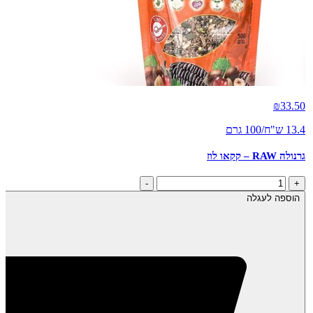
₪
33.50
13.4 ש"ח/100 גרם
גרנולה RAW – קקאו לוז
כמות
-
+
של
הוספה לעגלה
גרנולה
RAW
-
קקאו
לוז