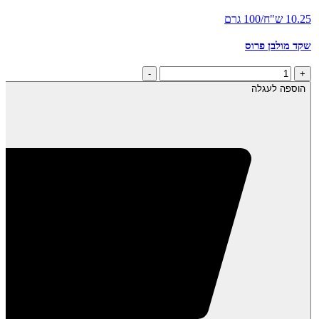
10.25 ש"ח/100 גרם
שקד מולבן פרוס
כמות
-
+
של
הוספה לעגלה
שקד
מולבן
פרוס