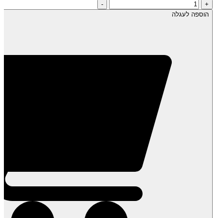
כמות
-
+
של
הוספה לעגלה
פקאן
טבעי