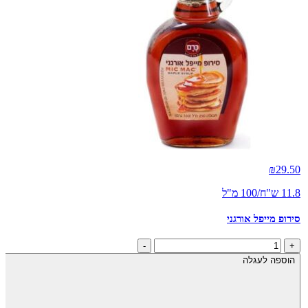
₪
29.50
11.8 ש"ח/100 מ"ל
סירופ מייפל אורגני
כמות
-
+
של
הוספה לעגלה
סירופ
מייפל
אורגני