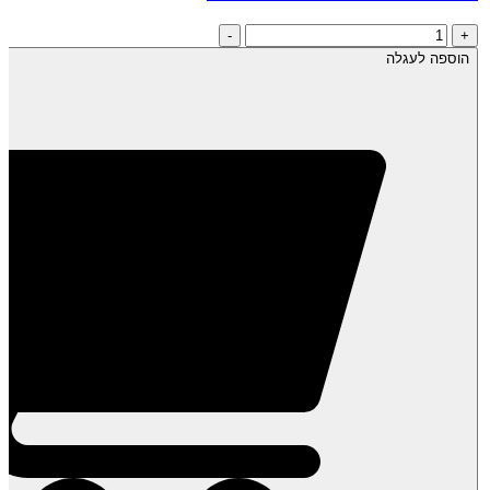
כמות
-
+
של
הוספה לעגלה
חמאת
בוטנים
טבעית-
אגוזי
אדמה
700
גרם