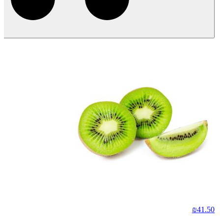
₪
41.50