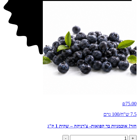
חדש
₪
75.00
7.5 ש"ח/100 גרם
חזר! אוכמניות בר קפואות- צ'רניקה – שקית 1 ק"ג
כמות
-
+