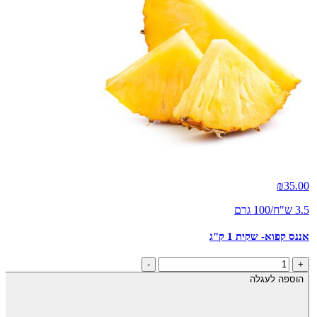
₪
35.00
3.5 ש"ח/100 גרם
אננס קפוא- שקית 1 ק"ג
כמות
-
+
של
הוספה לעגלה
אננס
קפוא-
שקית