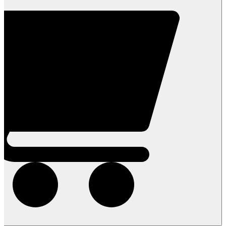
סופרבול
של
בריאות-
ירק
על
טבעי
280
גרם