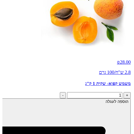
₪
28.00
2.8 ש"ח/100 גרם
משמש קפוא- שקית 1 ק"ג
כמות
-
+
של
הוספה לעגלה
משמש
קפוא-
שקית
1
ק"ג