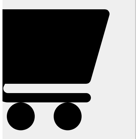
1
ק"ג