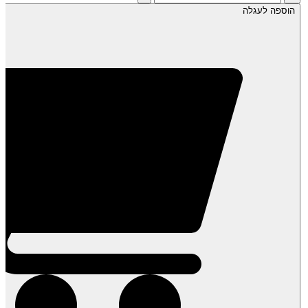
של
הוספה לעגלה
חזר!
אוכמניות
בר
קפואות-
צ'רניקה
-
שקית
1
ק"ג