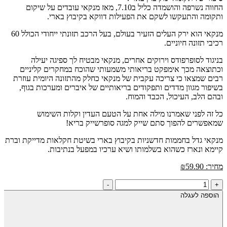
החווה נשרפה והושמדה כליל ב7.10, מאז מנקאי עובדים על שיקום
ותקומה והתעקשו לשקם את הפעילות דווקא בקיבוץ בארי.
מנקאי הוא ירק העלים הזעיר בעולם, בעל הרכב תזונתי ייחודי הכולל 60
רכיבי תזונה חיוניים.
בניגוד לסופרפודס וירוקים אחרים, מנקאי מבטיח לך ספיגה יעילה
וכתוצאה מכך אימפקט בריאותי משמעותי שהוכח במחקרים קליניים
רבים שמצאו כי צריכה עקבית של מנקאי כחלק מהתזונה היומית עוזרת
בשיפור מגוון מדדים ותפקודים בריאותיים של איברים ומערכות בגוף,
ובהם הלב, העיכול, הכבד והמוח.
כל זה לפני שאמרנו מילה אחת על הטעם העדין וקלות השימוש
שמאפשרים להפוך סתם שייק למגה סופרשייק בריא!
מנקאי גדל בחממות חדשניות בקיבוץ בארי בשיטת חקלאות מדייקת וברת
קיימא ונארז כשהוא בשלמותו ושיא ערכיו במפעל בנתיבות.
מחיר:
59.90
₪
כמות
-
+
של
הוספה לעגלה
חדש!-
מנקאי
חזר-