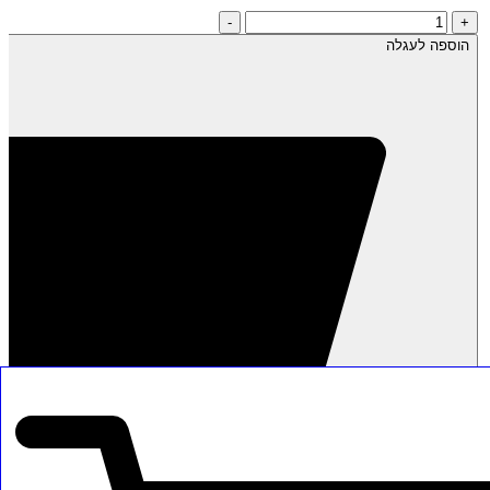
כמות
-
+
של
הוספה לעגלה
ליצ'י
ישראלי
קלוף
ומגולען-
שקית
1
ק"ג