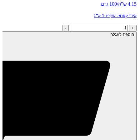
4.15 ש"ח/100 גרם
קיווי קפוא- שקית 1 ק"ג
כמות
-
+
של
הוספה לעגלה
קיווי
קפוא-
שקית
1
ק"ג