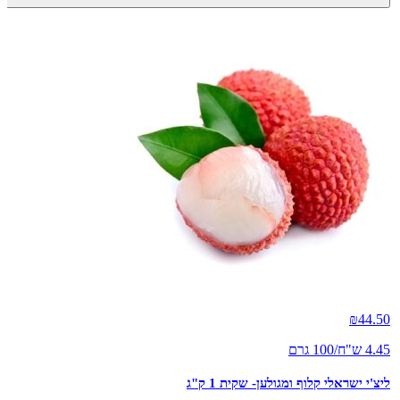
₪
44.50
4.45 ש"ח/100 גרם
ליצ'י ישראלי קלוף ומגולען- שקית 1 ק"ג