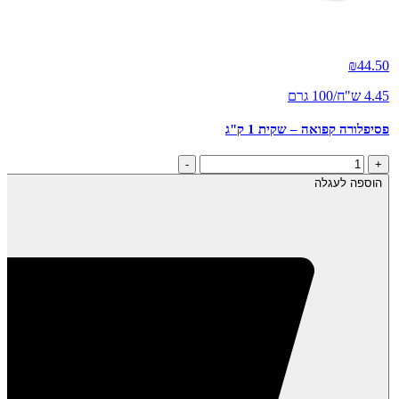
₪
44.50
4.45 ש"ח/100 גרם
פסיפלורה קפואה – שקית 1 ק"ג
כמות
-
+
של
הוספה לעגלה
פסיפלורה
קפואה
-
שקית
1
ק"ג