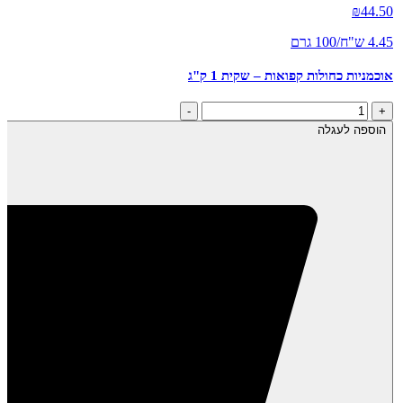
₪
44.50
4.45 ש"ח/100 גרם
אוכמניות כחולות קפואות – שקית 1 ק"ג
כמות
-
+
של
הוספה לעגלה
אוכמניות
כחולות
קפואות
-
שקית
1
ק"ג