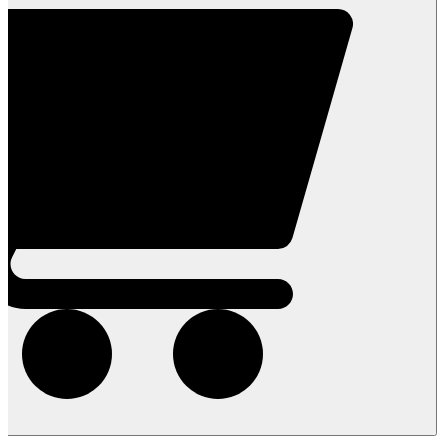
שקית
2
ק"ג