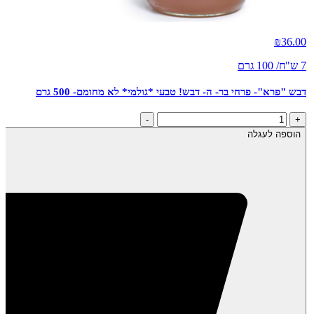
₪
36.00
7 ש"ח/ 100 גרם
דבש "פרא"- פרחי בר- ה- דבש! טבעי *גולמי* לא מחומם- 500 גרם
כמות
-
+
של
הוספה לעגלה
דבש
"פרא"-
פרחי
בר-
ה-
דבש!
טבעי
*גולמי*
לא
מחומם-
500
גרם