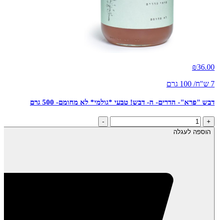
חדש
₪
36.00
7 ש"ח/ 100 גרם
דבש "פרא"- הדרים- ה- דבש! טבעי *גולמי* לא מחומם- 500 גרם
כמות
-
+
של
הוספה לעגלה
דבש
"פרא"-
הדרים-
ה-
דבש!
טבעי
*גולמי*
לא
מחומם-
500