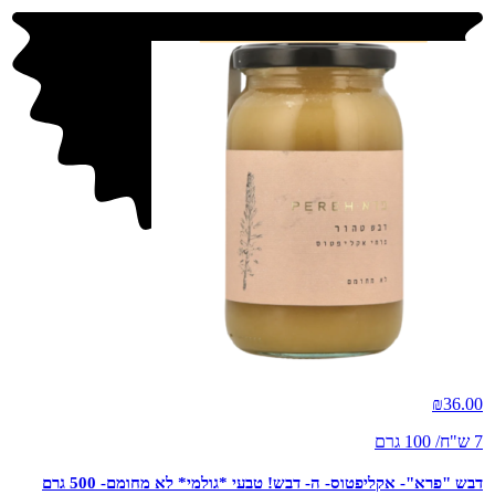
חדש
₪
36.00
7 ש"ח/ 100 גרם
דבש "פרא"- אקליפטוס- ה- דבש! טבעי *גולמי* לא מחומם- 500 גרם