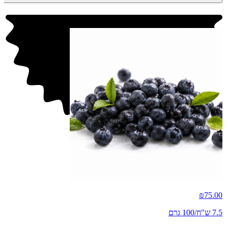
חדש
₪
75.00
7.5 ש"ח/100 גרם