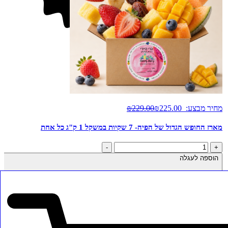
מבצע
חדש
מחיר מבצע:
225.00
₪
229.00
₪
מארז החופש הגדול של הפיה- 7 שקיות במשקל 1 ק"ג כל אחת
כמות
-
+
של
הוספה לעגלה
מארז
החופש
הגדול
של
הפיה-
7
שקיות