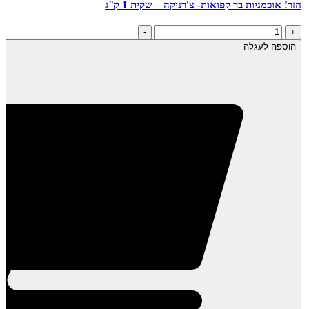
חזר! אוכמניות בר קפואות- צ'רניקה – שקית 1 ק"ג
כמות
-
+
של
הוספה לעגלה
חזר!
אוכמניות
בר
קפואות-
צ'רניקה
-
שקית
1
ק"ג