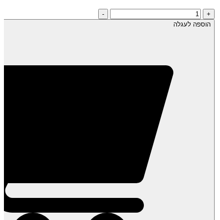
כמות
-
+
של
הוספה לעגלה
דבש
"פרא"-
אקליפטוס-
ה-
דבש!
טבעי
*גולמי*
לא
מחומם-
500
גרם