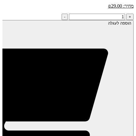
מחיר:
29.00
₪
כמות
-
+
של
הוספה לעגלה
שמן
קוקוס
אורגני
*כבישה
קרה*-
350
מ"ל