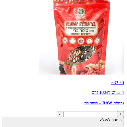
₪
33.50
13.4 ש"ח/100 גרם
גרנולה RAW – סופר ברי
כמות
-
+
של
הוספה לעגלה
גרנולה