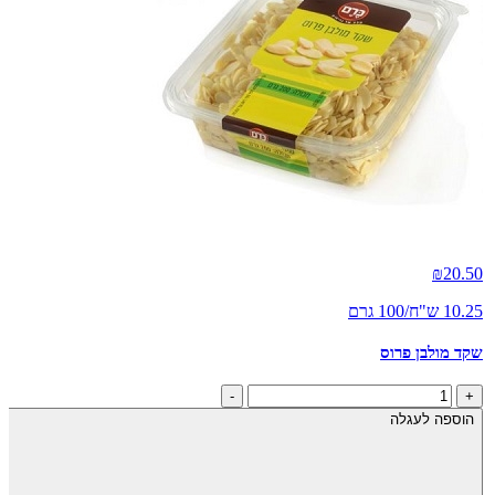
₪
20.50
10.25 ש"ח/100 גרם
שקד מולבן פרוס
כמות
-
+
של
הוספה לעגלה
שקד
מולבן
פרוס