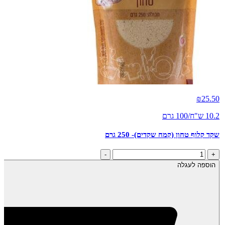
₪
25.50
10.2 ש"ח/100 גרם
שקד קלוף טחון (קמח שקדים)- 250 גרם
כמות
-
+
של
הוספה לעגלה
שקד
קלוף
טחון
(קמח
שקדים)-
250