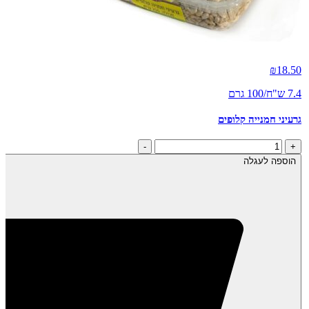
₪
18.50
7.4 ש"ח/100 גרם
גרעיני חמנייה קלופים
כמות
-
+
של
הוספה לעגלה
גרעיני
חמנייה
קלופים