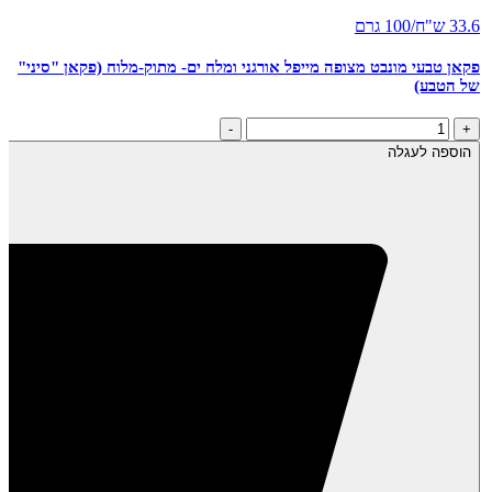
33.6 ש"ח/100 גרם
פקאן טבעי מונבט מצופה מייפל אורגני ומלח ים- מתוק-מלוח (פקאן "סיני"
של הטבע)
כמות
-
+
של
הוספה לעגלה
פקאן
טבעי
מונבט
מצופה
מייפל
אורגני
ומלח
ים-
מתוק-מלוח
(פקאן
"סיני"
של
הטבע)