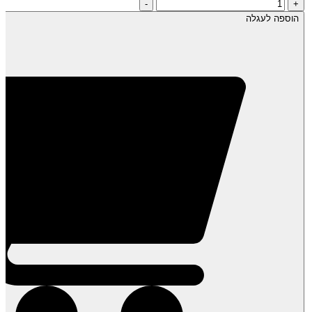
כמות
-
+
של
הוספה לעגלה
חמאת
אגוזי
לוז-
200
גרם