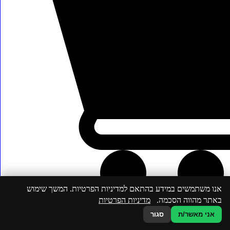
₪
33.50
13.4 ש"ח/100 גרם
גרנולה כוסמת קראנץ' – חמאת בוטנים ומייפל – בלעדי!
כמות
-
+
של
הוספה לעגלה
גרנולה
כוסמת
קראנץ'
-
חמאת
בוטנים
ומייפל
-
בלעדי!
אנו משתמשים במידע בהתאם למדיניות הפרטיות. המשך שימוש
באתר מהווה הסכמה.
מדיניות הפרטיות
אני מאשר/ת
סגור