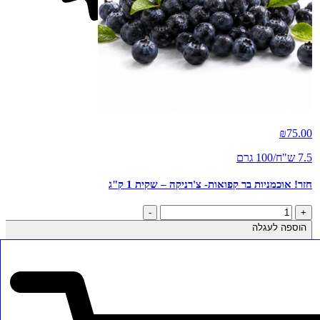
חדש
₪
75.00
7.5 ש"ח/100 גרם
חזר! אוכמניות בר קפואות- צ'רניקה – שקית 1 ק"ג
כמות
-
+
של
הוספה לעגלה
חזר!
אוכמניות
בר
קפואות-
צ'רניקה
-
שקית