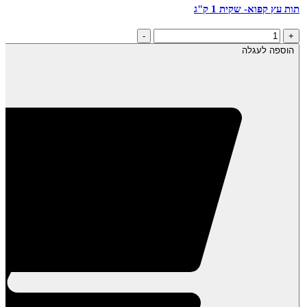
תות עץ קפוא- שקית 1 ק"ג
כמות
-
+
של
הוספה לעגלה
תות
עץ
קפוא-
שקית
1
ק"ג