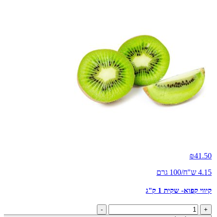
₪
41.50
4.15 ש"ח/100 גרם
קיווי קפוא- שקית 1 ק"ג
כמות
-
+
של