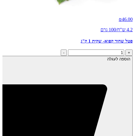
₪
46.00
4.2 ש"ח/100 גרם
פטל שחור קפוא- שקית 1 ק"ג
כמות
-
+
של
הוספה לעגלה
פטל
שחור
קפוא-
שקית
1
ק"ג