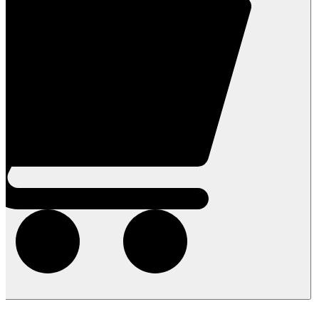
התמרים
של
שרית
-
1
ק"ג