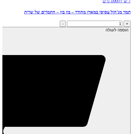
7 ש"ח/100 גרם
תמר מג'הול עסיסי במארז מהודר – בון בון – התמרים של שרית
כמות
-
+
של
הוספה לעגלה
תמר
מג'הול
עסיסי
במארז
מהודר
-
בון
בון
-
התמרים
של
שרית