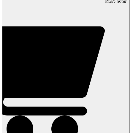
הוספה לעגלה
קיווי
קפוא-
שקית
1
ק"ג