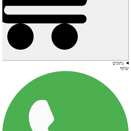
נתונים
שתף