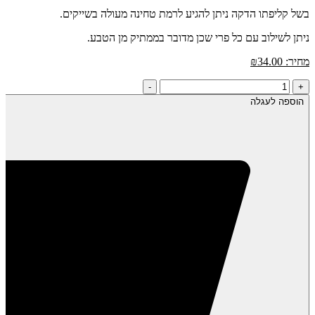
בשל קליפתו הדקה ניתן להגיע לרמת טחינה מעולה בשייקים.
ניתן לשילוב עם כל פרי שכן מדובר בממתיק מן הטבע.
מחיר:
34.00
₪
כמות
-
+
של
הוספה לעגלה
תמר
חיאני
לח
(מגולען)
קפוא-
שקית
1
ק"ג