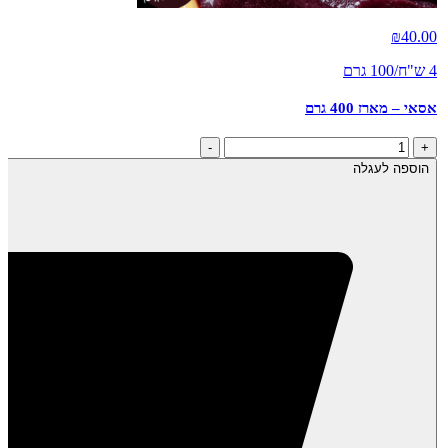
₪
40.00
4 ש"ח/100 גרם
אסאי – מארז 400 גרם
כמות
-
+
של
הוספה לעגלה
אסאי
-
מארז
400
גרם