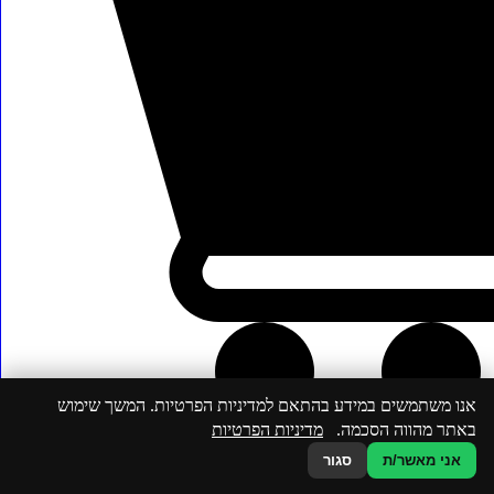
משלוחים
מועדון הלקוחות והטבות
שיתופי פעולה וחברות
GiftCard
הצהרת נגישות
מתכונים נבחרים//
סמוד'י תאנה חורפי עם טאץ' סודי
השייק של לימי
סניקרס בלי רגשות אשם
פטל שחור וקקאו
כל האמת על אסאי
קערה שהתחילה בתות – 18+
הסוד למרקם מושלם
קפסולות של חיזוק לחורף!
שייק חיזוקית לחורף
עוגיות גרנולה לשעות הקשות
פיצה שקדים ללא גלוטן
אנו משתמשים במידע בהתאם למדיניות הפרטיות. המשך שימוש
פרטי התקשרות
באתר מהווה הסכמה.
מדיניות הפרטיות
אני מאשר/ת
סגור