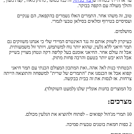
עד אז הייתי בטוחה ש
תמר מג'הול
זה כמו בסופר, מתוק מאוד, קצת מעוך,
והולך מעולה עם הקפה בבוקר.
טוב, זה משהו אחר. התמרים האלו נשמרים בהקפאה, הם ענקיים
ועסיסיים בטירוף ומלאים בסילאן טבעי לגמרי.
מושלמים.
כעיקרון לשווק אותם זה נגד האינטרס המיידי שלי כי אנחנו משווקים גם
תמר חיאני ללא גלעין, שהוא יותר נוח למשתמש, ויותר זול משמעותית.
אבל זה עולם אחר. החיאני אומנם בעל קליפה דקה ונטחן מצויין בשייק
אבל הוא יבש יותר בטעם והרבה פחות מתוק.
הבטחתי כנות לא? אהה..ואת המתכון המצולם הכנתי עם תמר חיאני
קפוא אבל אז הכנסנו את "התמרים של שרית" למשפחה והתוצאה הייתה
צרחות. אז לנסות את זה בבית בבקשה.
כל המוצרים בחנות אונליין שלנו (למעט השוקולד).
מצרכים:
10 תמרי מג'הול קפואים – לפתוח ולהוציא את הגלעין מכולם.
2 כפות חמאת בוטנים טבעית סמיכה.