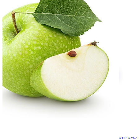
שייק ירוק